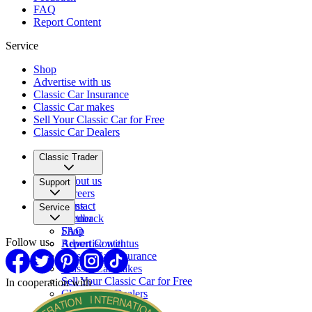
FAQ
Report Content
Service
Shop
Advertise with us
Classic Car Insurance
Classic Car makes
Sell Your Classic Car for Free
Classic Car Dealers
Classic Trader
About us
Support
Careers
Press
Contact
Service
Partner
Feedback
FAQ
Shop
Follow us
Report Content
Advertise with us
Classic Car Insurance
Classic Car makes
Sell Your Classic Car for Free
In cooperation with
Classic Car Dealers