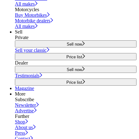
All makes
Motorcycles
Buy Motorbikes
Motorbike dealers
All makes
Sell
Private
Sell now
Sell your classic
Price list
Dealer
Sell now
Testimonials
Price list
Magazine
More
Subscribe
Newsletter
Advertise
Further
Shop
About us
Press
Contact