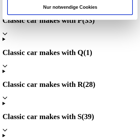
analysieren. Außerdem geben wir Informationen zu Ihrer
Nur notwendige Cookies
Verwendung unserer Website an unsere Partner für
soziale Medien, Werbung und Analysen weiter. Unsere
Classic car makes with P
(33)
Partner führen diese Informationen möglicherweise mit
weiteren Daten zusammen, die Sie ihnen bereitgestellt
haben oder die sie im Rahmen Ihrer Nutzung der Dienste
gesammelt haben.
Datenschutzerklärung
Classic car makes with Q
(1)
Classic car makes with R
(28)
Classic car makes with S
(39)