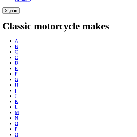
Sign in
Classic motorcycle makes
A
B
C
Č
D
E
F
G
H
I
J
K
L
M
N
O
P
Q