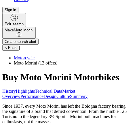
Sign in
Edit search
Make
Moto Morini
Create search alert
|
< Back
Motorcycle
Moto Morini
(13 offers)
Buy Moto Morini Motorbikes
History
Highlights
Technical Data
Market
Overview
Performance
Design
Culture
Summary
Since 1937, every Moto Morini has left the Bologna factory bearing
the signature of a brand that defied convention. From the nimble 125
Turismo to the legendary 3½ Sport – Morini built machines for
enthusiasts, not the masses.