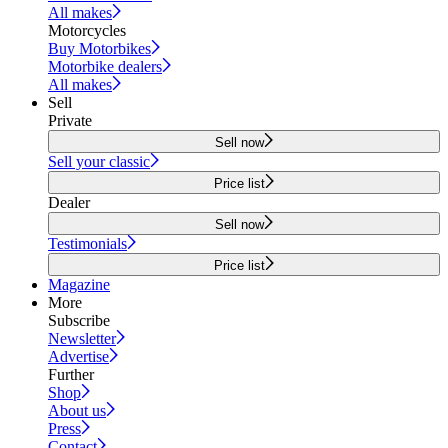
All makes
Motorcycles
Buy Motorbikes
Motorbike dealers
All makes
Sell
Private
Sell now
Sell your classic
Price list
Dealer
Sell now
Testimonials
Price list
Magazine
More
Subscribe
Newsletter
Advertise
Further
Shop
About us
Press
Contact