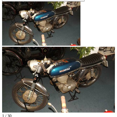
1
/
30