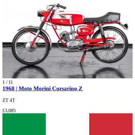
1
/
11
1968 | Moto Morini Corsarino Z
ZT 4T
£3,085