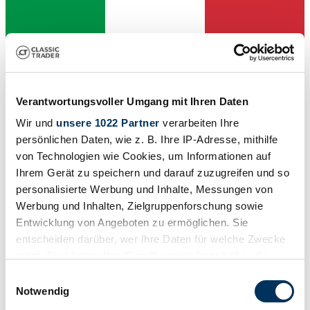
Verantwortungsvoller Umgang mit Ihren Daten
Wir und
unsere 1022 Partner
verarbeiten Ihre
Dealer
persönlichen Daten, wie z. B. Ihre IP-Adresse, mithilfe
Type
von Technologien wie Cookies, um Informationen auf
Moped
Ihrem Gerät zu speichern und darauf zuzugreifen und so
Mileage (read)
Not provided
personalisierte Werbung und Inhalte, Messungen von
Power (kW/hp)
Werbung und Inhalten, Zielgruppenforschung sowie
1 / 1
Entwicklung von Angeboten zu ermöglichen. Sie
entscheiden darüber, wer Ihre Daten für welche Zwecke
nutzt. Sie können Ihre Einwilligung jederzeit über die
Cookie-Erklärung oder durch Klicken auf das Privacy
Einwilligungsauswahl
Trigger Symbol ändern oder widerrufen
Notwendig