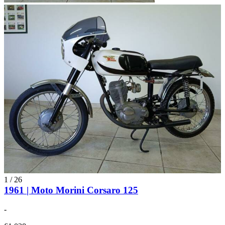
1
/
26
1961 | Moto Morini Corsaro 125
-