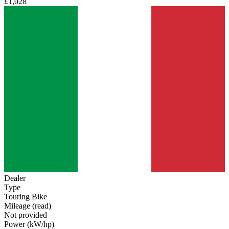
£1,028
Dealer
Type
Touring Bike
Mileage (read)
Not provided
Power (kW/hp)