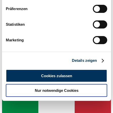
Wenn Sie es erlauben, würden wir auch gerne:
Präferenzen
Informationen über Ihre geografische Lage
erfassen, welche bis auf einige Meter genau sein
können
Statistiken
Ihr Gerät durch aktives Scannen nach
bestimmten Merkmalen (Fingerprinting) identifizieren
Marketing
Erfahren Sie mehr darüber, wie Ihre persönlichen Daten
verarbeitet werden, und legen Sie Ihre Präferenzen im
Dealer
Abschnitt Einzelheiten
fest.
Details zeigen
Wir verwenden Cookies, um Inhalte und Anzeigen zu
personalisieren, Funktionen für soziale Medien anbieten
Cookies zulassen
zu können und die Zugriffe auf unsere Website zu
analysieren. Außerdem geben wir Informationen zu Ihrer
Nur notwendige Cookies
Verwendung unserer Website an unsere Partner für
soziale Medien, Werbung und Analysen weiter. Unsere
Partner führen diese Informationen möglicherweise mit
weiteren Daten zusammen, die Sie ihnen bereitgestellt