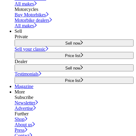
All makes
Motorcycles
Buy Motorbikes
Motorbike dealers
All makes
Sell
Private
Sell now
Sell your classic
Price list
Dealer
Sell now
Testimonials
Price list
Magazine
More
Subscribe
Newsletter
Advertise
Further
Shop
About us
Press
Contact