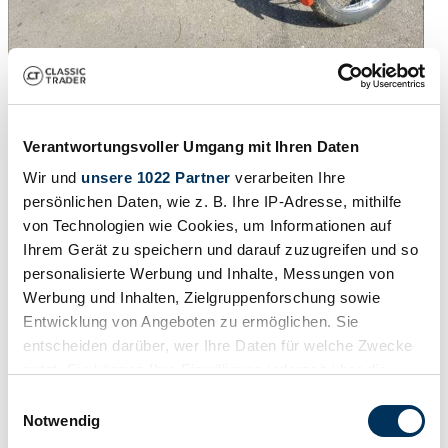
1980 | Kreidler Florett RMC/S
Andere Kreidler Florett nur 2.200Km Sammlerobjekt 1. Hand
Verantwortungsvoller Umgang mit Ihren Daten
original Papiere
Wir und
unsere 1022 Partner
verarbeiten Ihre
£4,285
3 years ago
persönlichen Daten, wie z. B. Ihre IP-Adresse, mithilfe
von Technologien wie Cookies, um Informationen auf
Ihrem Gerät zu speichern und darauf zuzugreifen und so
personalisierte Werbung und Inhalte, Messungen von
Werbung und Inhalten, Zielgruppenforschung sowie
Entwicklung von Angeboten zu ermöglichen. Sie
entscheiden darüber, wer Ihre Daten für welche Zwecke
nutzt. Sie können Ihre Einwilligung jederzeit über die
Cookie-Erklärung oder durch Klicken auf das Privacy
Einwilligungsauswahl
Trigger Symbol ändern oder widerrufen
Notwendig