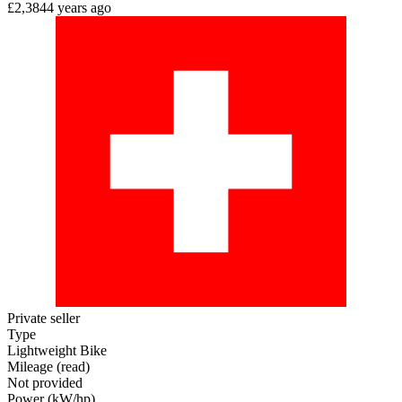
£2,384
4 years ago
Private seller
Type
Lightweight Bike
Mileage (read)
Not provided
Power (kW/hp)