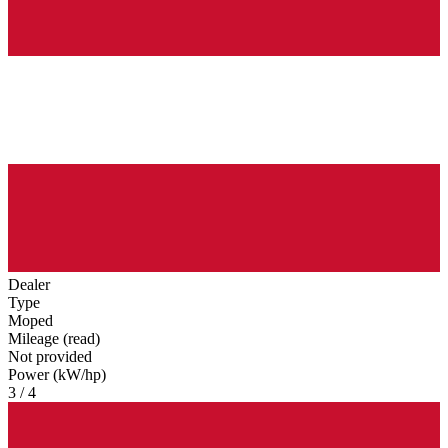
Dealer
Type
Moped
Mileage (read)
Not provided
Power (kW/hp)
3 / 4