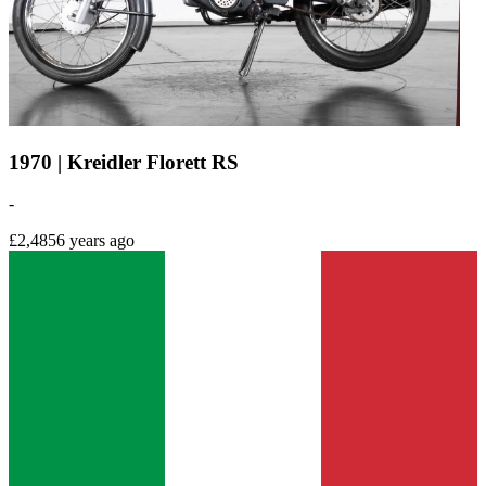
1970 | Kreidler Florett RS
-
£2,485
6 years ago