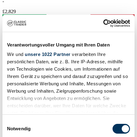
-
£2,829
Verantwortungsvoller Umgang mit Ihren Daten
Wir und
unsere 1022 Partner
verarbeiten Ihre
persönlichen Daten, wie z. B. Ihre IP-Adresse, mithilfe
von Technologien wie Cookies, um Informationen auf
Ihrem Gerät zu speichern und darauf zuzugreifen und so
personalisierte Werbung und Inhalte, Messungen von
Werbung und Inhalten, Zielgruppenforschung sowie
Entwicklung von Angeboten zu ermöglichen. Sie
entscheiden darüber, wer Ihre Daten für welche Zwecke
nutzt. Sie können Ihre Einwilligung jederzeit über die
Dealer
Cookie-Erklärung oder durch Klicken auf das Privacy
Einwilligungsauswahl
Type
Trigger Symbol ändern oder widerrufen
Chopper
Notwendig
Mileage (read)