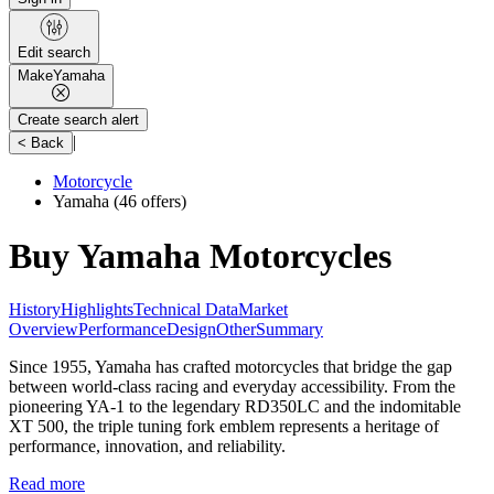
Edit search
Make
Yamaha
Create search alert
|
< Back
Motorcycle
Yamaha
(46 offers)
Buy Yamaha Motorcycles
History
Highlights
Technical Data
Market
Overview
Performance
Design
Other
Summary
Since 1955, Yamaha has crafted motorcycles that bridge the gap
between world-class racing and everyday accessibility. From the
pioneering YA-1 to the legendary RD350LC and the indomitable
XT 500, the triple tuning fork emblem represents a heritage of
performance, innovation, and reliability.
Read more