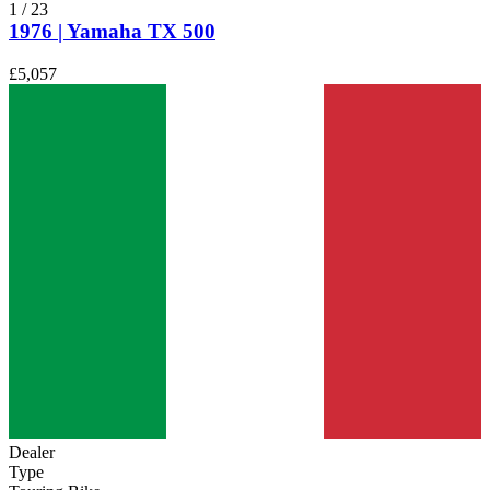
1
/
23
1976 | Yamaha TX 500
£5,057
Dealer
Type