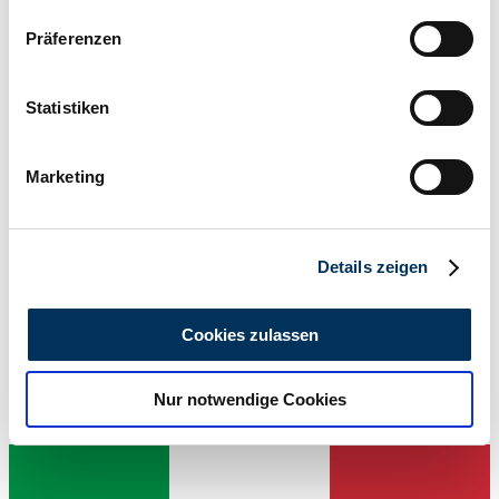
51,000 km
Wenn Sie es erlauben, würden wir auch gerne:
Power (kW/hp)
Präferenzen
29 / 39
Informationen über Ihre geografische Lage
erfassen, welche bis auf einige Meter genau sein
können
Statistiken
Ihr Gerät durch aktives Scannen nach
bestimmten Merkmalen (Fingerprinting) identifizieren
Marketing
Erfahren Sie mehr darüber, wie Ihre persönlichen Daten
verarbeitet werden, und legen Sie Ihre Präferenzen im
Abschnitt Einzelheiten
fest.
Details zeigen
Wir verwenden Cookies, um Inhalte und Anzeigen zu
personalisieren, Funktionen für soziale Medien anbieten
Cookies zulassen
zu können und die Zugriffe auf unsere Website zu
analysieren. Außerdem geben wir Informationen zu Ihrer
Nur notwendige Cookies
Verwendung unserer Website an unsere Partner für
soziale Medien, Werbung und Analysen weiter. Unsere
Dealer
Partner führen diese Informationen möglicherweise mit
weiteren Daten zusammen, die Sie ihnen bereitgestellt