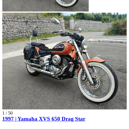
1
/
50
1997 | Yamaha XVS 650 Drag Star