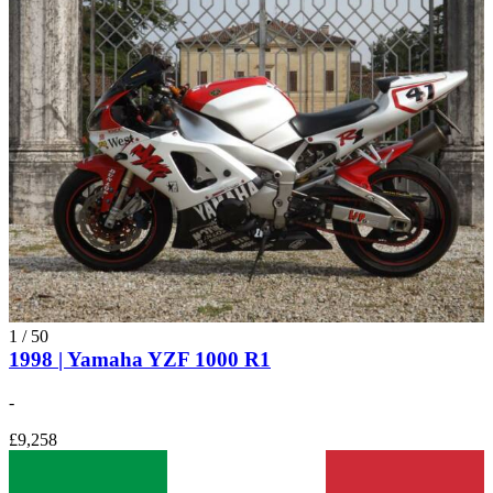
1
/
50
1998 | Yamaha YZF 1000 R1
-
£9,258