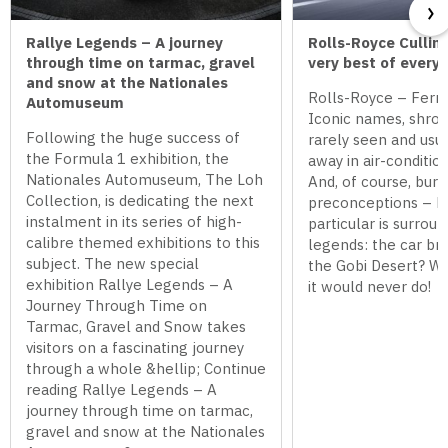
Rallye Legends – A journey
Rolls-Royce Cullin
through time on tarmac, gravel
very best of every
and snow at the Nationales
Rolls-Royce – Ferrar
Automuseum
Iconic names, shrou
Following the huge success of
rarely seen and usua
the Formula 1 exhibition, the
away in air-conditio
Nationales Automuseum, The Loh
And, of course, bur
Collection, is dedicating the next
preconceptions – R
instalment in its series of high-
particular is surrou
calibre themed exhibitions to this
legends: the car br
subject. The new special
the Gobi Desert? Wh
exhibition Rallye Legends – A
it would never do!
Journey Through Time on
Tarmac, Gravel and Snow takes
visitors on a fascinating journey
through a whole &hellip; Continue
reading Rallye Legends – A
journey through time on tarmac,
gravel and snow at the Nationales