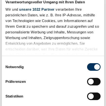
Verantwortungsvoller Umgang mit Ihren Daten
Citroen DS
MG MGB
Ferrari 308
MG T-Type
Wir und
unsere 1022 Partner
verarbeiten Ihre
persönlichen Daten, wie z. B. Ihre IP-Adresse, mithilfe
Ferrari 512
Porsche 911
von Technologien wie Cookies, um Informationen auf
FIAT 500
Porsche 356
Ihrem Gerät zu speichern und darauf zuzugreifen und so
Ford Mustang
Porsche 914
personalisierte Werbung und Inhalte, Messungen von
Jaguar E-Type
Renault R 4
Werbung und Inhalten, Zielgruppenforschung sowie
Entwicklung von Angeboten zu ermöglichen. Sie
Jaguar XK
Triumph TR 6
entscheiden darüber, wer Ihre Daten für welche Zwecke
Lancia Delta
Triumph TR 3
nutzt. Sie können Ihre Einwilligung jederzeit über die
Lancia Fulvia
Volkswagen Beetle
Cookie-Erklärung oder durch Klicken auf das Privacy
Einwilligungsauswahl
Range Rover
Volkswagen
Trigger Symbol ändern oder widerrufen
Notwendig
Transporter
Wenn Sie es erlauben, würden wir auch gerne:
Präferenzen
Informationen über Ihre geografische Lage
erfassen, welche bis auf einige Meter genau sein
Classic Cars for Sale by Topic
können
Statistiken
Ihr Gerät durch aktives Scannen nach