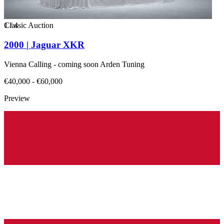
1
Classic Auction
/
4
2000 | Jaguar XKR
Vienna Calling - coming soon Arden Tuning
€40,000 - €60,000
Preview