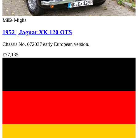
1
Mille Miglia
/
6
1952 | Jaguar XK 120 OTS
Chassis No. 672037 early European version.
£77,135