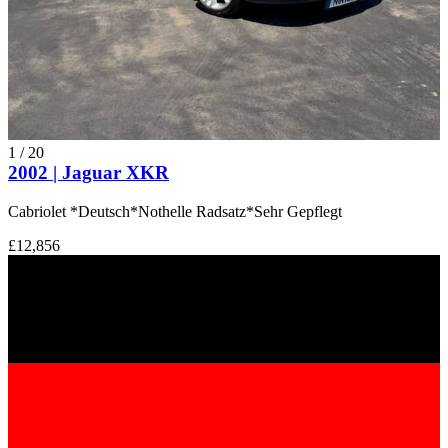
1
/
20
2002 | Jaguar XKR
Cabriolet *Deutsch*Nothelle Radsatz*Sehr Gepflegt
£12,856