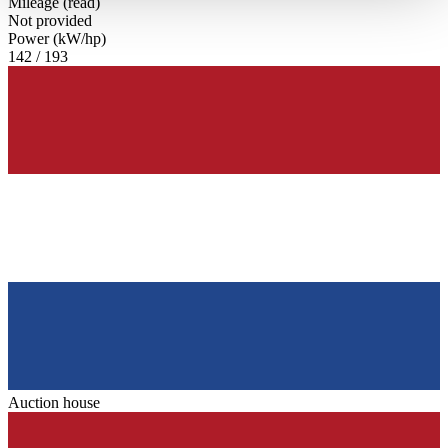
Mileage (read)
haben oder die sie im Rahmen Ihrer Nutzung der Dienste
Not provided
gesammelt haben.
Datenschutzerklärung
Power (kW/hp)
142 / 193
Auction house