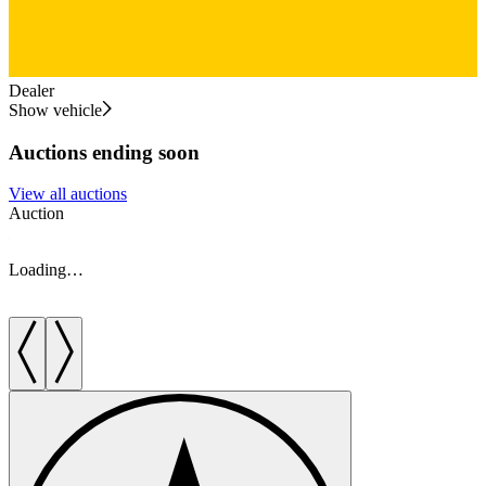
Dealer
Show vehicle
Auctions ending soon
View all auctions
Auction
A
Loading…