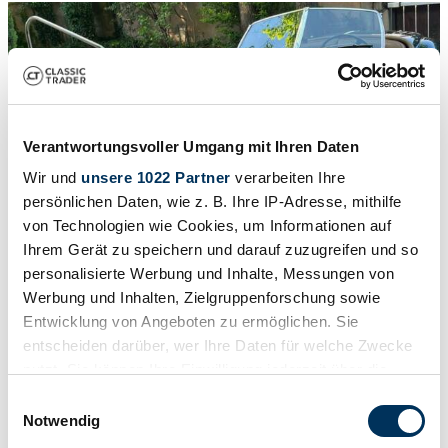
Verantwortungsvoller Umgang mit Ihren Daten
Wir und
unsere 1022 Partner
verarbeiten Ihre
persönlichen Daten, wie z. B. Ihre IP-Adresse, mithilfe
von Technologien wie Cookies, um Informationen auf
Ihrem Gerät zu speichern und darauf zuzugreifen und so
personalisierte Werbung und Inhalte, Messungen von
Werbung und Inhalten, Zielgruppenforschung sowie
Entwicklung von Angeboten zu ermöglichen. Sie
entscheiden darüber, wer Ihre Daten für welche Zwecke
1
/
8
nutzt. Sie können Ihre Einwilligung jederzeit über die
1956 | Jaguar XK 140 OTS
Cookie-Erklärung oder durch Klicken auf das Privacy
Einwilligungsauswahl
Jaguar XK140 | 1956 | Route 66 Auctions - For sale by auction.
Trigger Symbol ändern oder widerrufen
Notwendig
Estimate 41500 EUR