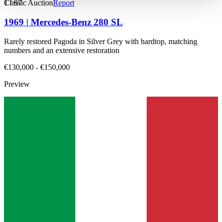
1
Classic Auction
/
97
Report
haben oder die sie im Rahmen Ihrer Nutzung der Dienste
gesammelt haben.
Datenschutzerklärung
1969 | Mercedes-Benz 280 SL
Rarely restored Pagoda in Silver Grey with hardtop, matching
numbers and an extensive restoration
€130,000 - €150,000
Preview