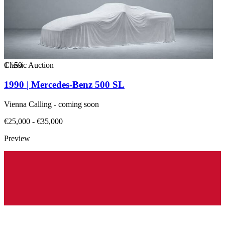
1
Classic Auction
/
50
1990 | Mercedes-Benz 500 SL
Vienna Calling - coming soon
€25,000 - €35,000
Preview