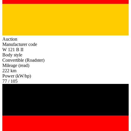
Auction
Manufacturer code
W 121 B II
Body style
Convertible (Roadster)
Mileage (read)
222 km
Power (kW/hp)
77 / 105