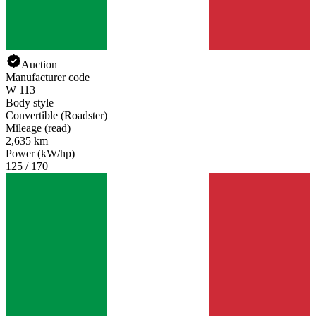
Auction
Manufacturer code
W 113
Body style
Convertible (Roadster)
Mileage (read)
2,635 km
Power (kW/hp)
125 / 170