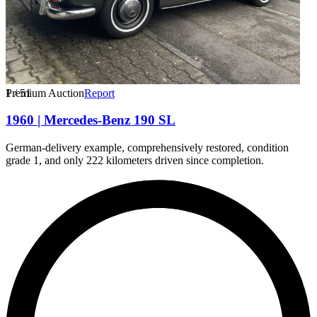
1
Premium Auction
/
51
Report
1960 | Mercedes-Benz 190 SL
German-delivery example, comprehensively restored, condition
grade 1, and only 222 kilometers driven since completion.