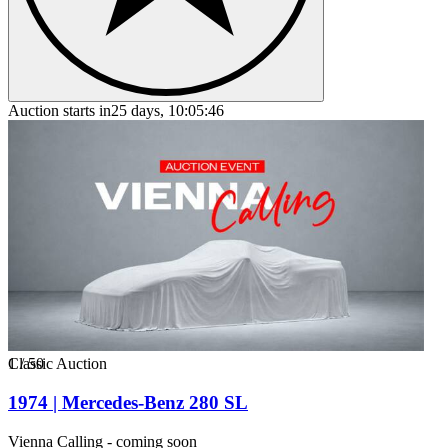
Auction starts in
25 days, 10:05:46
1
Classic Auction
/
50
1974 | Mercedes-Benz 280 SL
Vienna Calling - coming soon