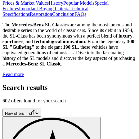
Prices & Market Values
History
Popular Models
Special
Features
Important Buying Criteria
Technical
Specifications
Restoration
Conclusion
FAQs
The
Mercedes-Benz SL Classics
are among the most famous and
desirable series in the world of classic cars. Since its debut in 1954,
the SL-Class has been synonymous with a perfect blend of
luxury
,
sportiness
, and
technological innovation
. From the legendary
300
SL "Gullwing"
to the elegant
190 SL
, these vehicles have
captivated generations of enthusiasts. Dive into the fascinating
history of the SL models and discover the key aspects of purchasing
a
Mercedes-Benz SL Classic
.
Read more
Search results
602 offers found for your search
New offers first