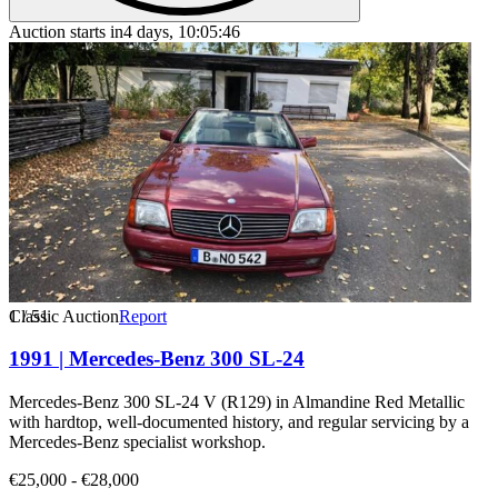
Auction starts in
4 days, 10:05:46
1
Classic Auction
/
51
Report
1991 | Mercedes-Benz 300 SL-24
Mercedes-Benz 300 SL-24 V (R129) in Almandine Red Metallic
with hardtop, well-documented history, and regular servicing by a
Mercedes-Benz specialist workshop.
€25,000 - €28,000