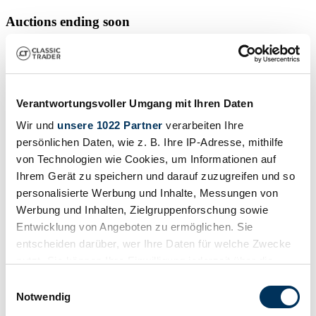
Auctions ending soon
View all auctions
Auction
A
Loading…
Verantwortungsvoller Umgang mit Ihren Daten
Wir und
unsere 1022 Partner
verarbeiten Ihre
persönlichen Daten, wie z. B. Ihre IP-Adresse, mithilfe
von Technologien wie Cookies, um Informationen auf
Ihrem Gerät zu speichern und darauf zuzugreifen und so
personalisierte Werbung und Inhalte, Messungen von
Werbung und Inhalten, Zielgruppenforschung sowie
Entwicklung von Angeboten zu ermöglichen. Sie
entscheiden darüber, wer Ihre Daten für welche Zwecke
nutzt. Sie können Ihre Einwilligung jederzeit über die
Cookie-Erklärung oder durch Klicken auf das Privacy
Einwilligungsauswahl
Trigger Symbol ändern oder widerrufen
Notwendig