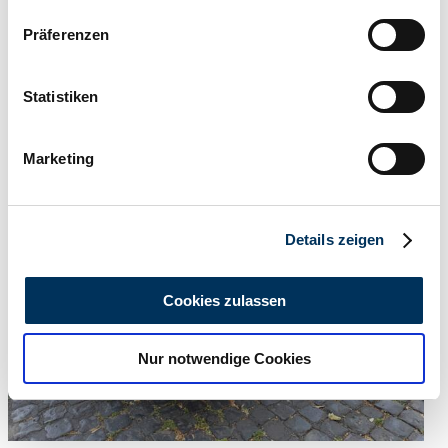
Wenn Sie es erlauben, würden wir auch gerne:
Präferenzen
Informationen über Ihre geografische Lage
erfassen, welche bis auf einige Meter genau sein
können
Statistiken
Ihr Gerät durch aktives Scannen nach
Auction starts in
4 days, 10:05:46
bestimmten Merkmalen (Fingerprinting) identifizieren
Marketing
Erfahren Sie mehr darüber, wie Ihre persönlichen Daten
verarbeitet werden, und legen Sie Ihre Präferenzen im
Abschnitt Einzelheiten
fest.
Details zeigen
Wir verwenden Cookies, um Inhalte und Anzeigen zu
personalisieren, Funktionen für soziale Medien anbieten
Cookies zulassen
zu können und die Zugriffe auf unsere Website zu
analysieren. Außerdem geben wir Informationen zu Ihrer
Nur notwendige Cookies
Verwendung unserer Website an unsere Partner für
soziale Medien, Werbung und Analysen weiter. Unsere
Partner führen diese Informationen möglicherweise mit
weiteren Daten zusammen, die Sie ihnen bereitgestellt