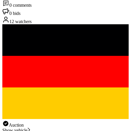
0 comments
0 bids
12 watchers
Auction
Show vehicle