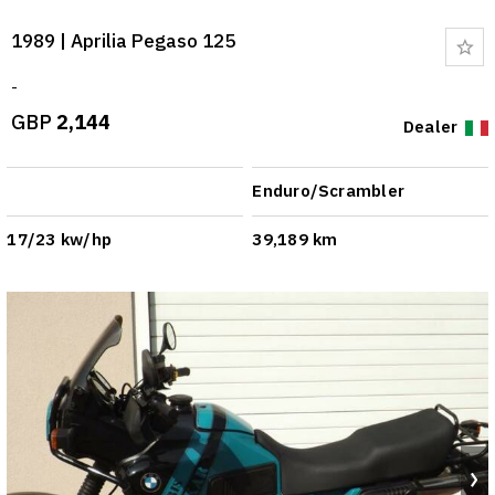
1989 | Aprilia Pegaso 125
Bo
-
GBP
2,144
Dealer
Enduro/Scrambler
17/23 kw/hp
39,189 km