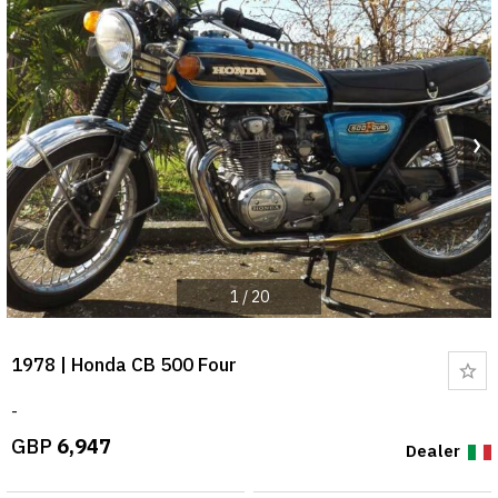
1
/
20
1978 | Honda CB 500 Four
Bo
-
GBP
6,947
Dealer