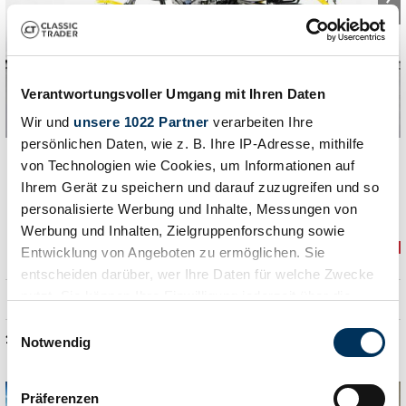
Verantwortungsvoller Umgang mit Ihren Daten
1
/
50
Wir und
unsere 1022 Partner
verarbeiten Ihre
persönlichen Daten, wie z. B. Ihre IP-Adresse, mithilfe
von Technologien wie Cookies, um Informationen auf
1969 | Ducati 450 Scrambler
Bo
Ihrem Gerät zu speichern und darauf zuzugreifen und so
personalisierte Werbung und Inhalte, Messungen von
Ducati SCRAMBLER 450
Werbung und Inhalten, Zielgruppenforschung sowie
GBP
9,434
Dealer
Entwicklung von Angeboten zu ermöglichen. Sie
entscheiden darüber, wer Ihre Daten für welche Zwecke
nutzt. Sie können Ihre Einwilligung jederzeit über die
Enduro/Scrambler
Cookie-Erklärung oder durch Klicken auf das Privacy
Einwilligungsauswahl
17/23 kw/hp
24,010 km
Trigger Symbol ändern oder widerrufen
Notwendig
Wenn Sie es erlauben, würden wir auch gerne:
Präferenzen