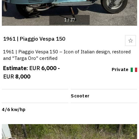
1
/
37
1961 | Piaggio Vespa 150
Bo
1961 | Piaggio Vespa 150 – Icon of Italian design, restored
and "Targa Oro" certified
Estimate:
EUR
6,000 -
Private
EUR
8,000
Scooter
4/6 kw/hp