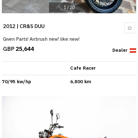
1
/
20
2012 | CR&S DUU
Bo
Given Parts! Airbrush new! like new!
GBP
25,644
Dealer
Cafe Racer
70/95 kw/hp
6,800 km