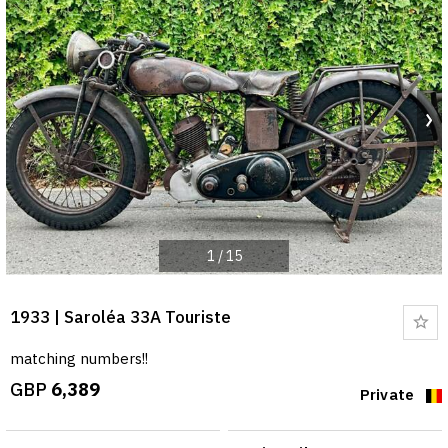
1
/
15
1933 | Saroléa 33A Touriste
Bo
matching numbers!!
GBP
6,389
Private