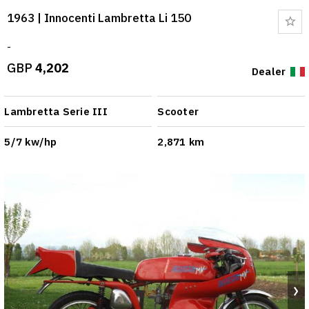
1963 | Innocenti Lambretta Li 150
Bo
-
GBP
4,202
Dealer
Lambretta Serie III
Scooter
5/7 kw/hp
2,871 km