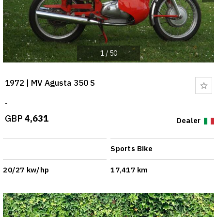
1
/
50
1972 | MV Agusta 350 S
Bo
-
GBP
4,631
Dealer
Sports Bike
20/27 kw/hp
17,417 km