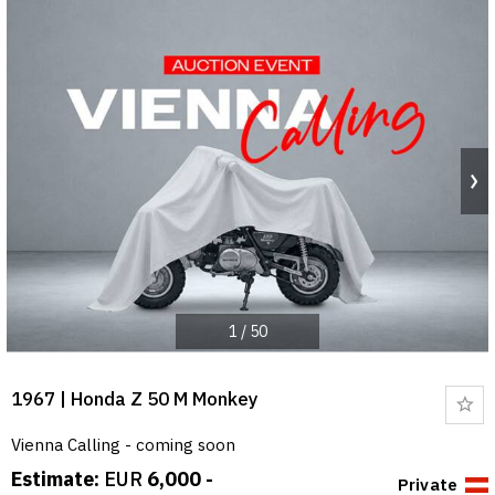
1
/
50
1967 | Honda Z 50 M Monkey
Bo
Vienna Calling - coming soon
Estimate:
EUR
6,000 -
Private