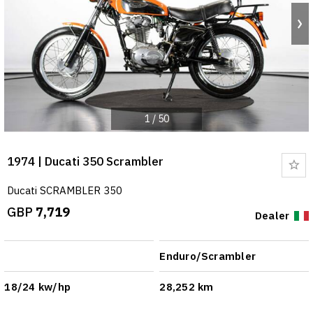
1
/
50
1974 | Ducati 350 Scrambler
Bo
Ducati SCRAMBLER 350
GBP
7,719
Dealer
Enduro/Scrambler
18/24 kw/hp
28,252 km