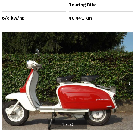
Touring Bike
6/8 kw/hp
40,441 km
1
/
50