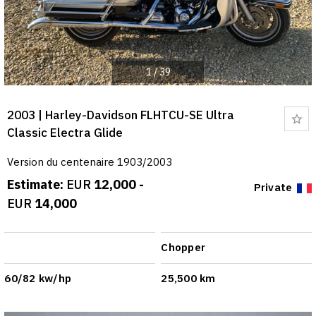
1
/
39
2003 | Harley-Davidson FLHTCU-SE Ultra
Bo
Classic Electra Glide
Version du centenaire 1903/2003
Estimate:
EUR
12,000 -
Private
EUR
14,000
Chopper
60/82 kw/hp
25,500 km