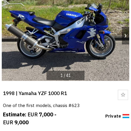
1
/
41
1998 | Yamaha YZF 1000 R1
Bo
One of the first models, chassis #623
Estimate:
EUR
7,000 -
Private
EUR
9,000