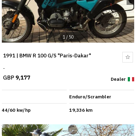
1
/
50
1991 | BMW R 100 G/S "Paris-Dakar"
Bo
-
GBP
9,177
Dealer
Enduro/Scrambler
44/60 kw/hp
19,336 km