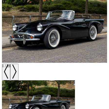
1
/
28