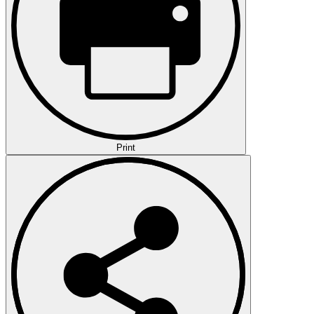
Print