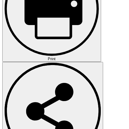
Print