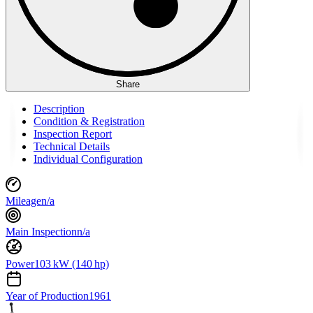
Share
Description
Condition & Registration
Inspection Report
Technical Details
Individual Configuration
Mileage
n/a
Main Inspection
n/a
Power
103 kW (140 hp)
Year of Production
1961