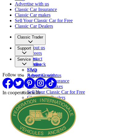
Advertise with us
Classic Car Insurance
Classic Car makes
Sell Your Classic Car for Free
Classic Car Dealers
Classic Trader
About us
Support
Careers
Press
Contact
Service
Partner
Feedback
FAQ
Shop
Follow us
Report Content
Advertise with us
Classic Car Insurance
Classic Car makes
Sell Your Classic Car for Free
In cooperation with
Classic Car Dealers