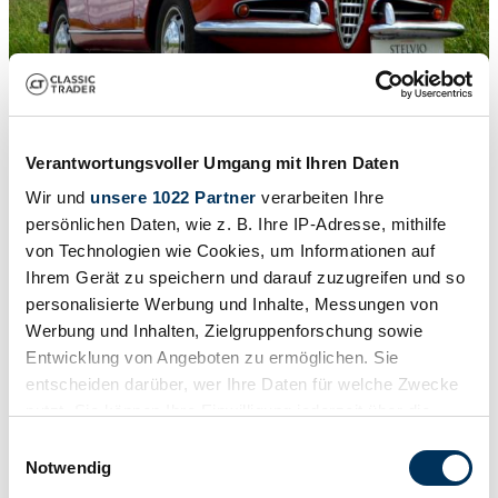
1
/
21
Verantwortungsvoller Umgang mit Ihren Daten
1964 | Alfa Romeo Giulia 1600 Spider
Wir und
unsere 1022 Partner
verarbeiten Ihre
Extremely well driving car ready to be used
persönlichen Daten, wie z. B. Ihre IP-Adresse, mithilfe
von Technologien wie Cookies, um Informationen auf
£59,178
Ihrem Gerät zu speichern und darauf zuzugreifen und so
personalisierte Werbung und Inhalte, Messungen von
Werbung und Inhalten, Zielgruppenforschung sowie
Entwicklung von Angeboten zu ermöglichen. Sie
entscheiden darüber, wer Ihre Daten für welche Zwecke
nutzt. Sie können Ihre Einwilligung jederzeit über die
Cookie-Erklärung oder durch Klicken auf das Privacy
Einwilligungsauswahl
Trigger Symbol ändern oder widerrufen
Notwendig