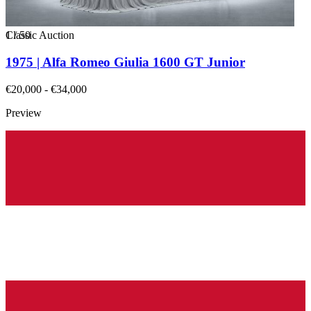
1
Classic Auction
/
50
1975 | Alfa Romeo Giulia 1600 GT Junior
€20,000 - €34,000
Preview