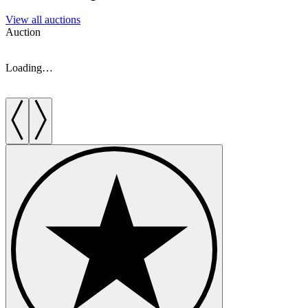
View all auctions
Auction
A
Loading…