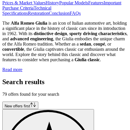
Prices & Market Values
History
Popular Models
Features
Important
Purchase Criteria
Technical
Specifications
Restoration
Conclusion
FAQs
The
Alfa Romeo Giulia
is an icon of Italian automotive art, holding
a significant place in the history of classic cars since its introduction
in 1962. With its
distinctive design
,
sporty driving characteristics
,
and
advanced engineering
, the Giulia embodies the unique charm
of the Alfa Romeo tradition. Whether as a
sedan
,
coupé
, or
convertible
, the Giulia captivates classic car enthusiasts around the
world. Explore the story behind this classic and discover what
features to consider when purchasing a
Giulia classic
.
Read more
Search results
79 offers found for your search
New offers first