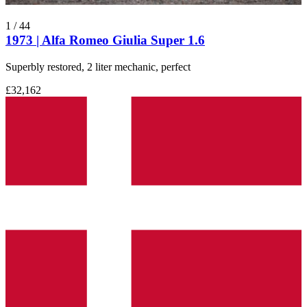
1
/
44
1973 | Alfa Romeo Giulia Super 1.6
Superbly restored, 2 liter mechanic, perfect
£32,162