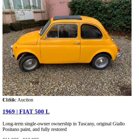
1
Classic Auction
/
53
1969 | FIAT 500 L
Long-term single-owner ownership in Tuscany, original Giallo
Positano paint, and fully restored