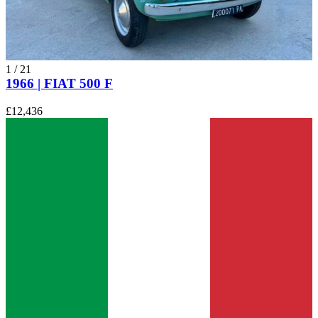
1
/
21
1966 | FIAT 500 F
£12,436