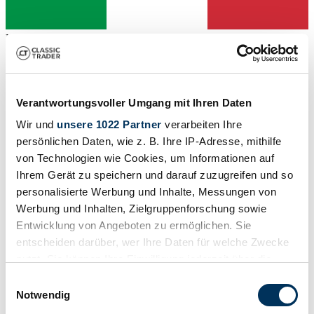
Dealer
Body style
Saloon (2-doors)
Mileage (read)
Not provided
Power (kW/hp)
Verantwortungsvoller Umgang mit Ihren Daten
13 / 18
Wir und
unsere 1022 Partner
verarbeiten Ihre
persönlichen Daten, wie z. B. Ihre IP-Adresse, mithilfe
von Technologien wie Cookies, um Informationen auf
Ihrem Gerät zu speichern und darauf zuzugreifen und so
personalisierte Werbung und Inhalte, Messungen von
Werbung und Inhalten, Zielgruppenforschung sowie
Entwicklung von Angeboten zu ermöglichen. Sie
entscheiden darüber, wer Ihre Daten für welche Zwecke
nutzt. Sie können Ihre Einwilligung jederzeit über die
Cookie-Erklärung oder durch Klicken auf das Privacy
Einwilligungsauswahl
Trigger Symbol ändern oder widerrufen
Notwendig