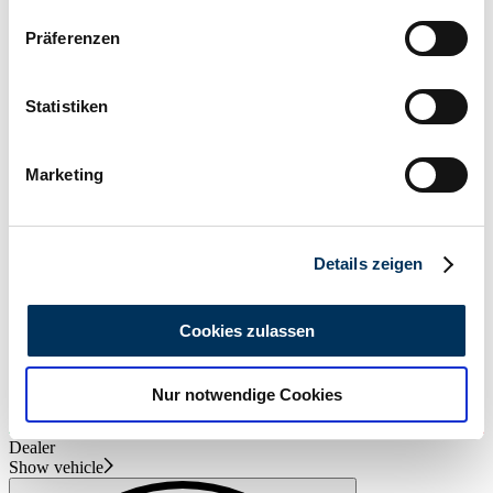
Wenn Sie es erlauben, würden wir auch gerne:
Präferenzen
Informationen über Ihre geografische Lage
Dealer
erfassen, welche bis auf einige Meter genau sein
können
Statistiken
Ihr Gerät durch aktives Scannen nach
bestimmten Merkmalen (Fingerprinting) identifizieren
Marketing
Erfahren Sie mehr darüber, wie Ihre persönlichen Daten
verarbeitet werden, und legen Sie Ihre Präferenzen im
Abschnitt Einzelheiten
fest.
Details zeigen
Wir verwenden Cookies, um Inhalte und Anzeigen zu
personalisieren, Funktionen für soziale Medien anbieten
Cookies zulassen
zu können und die Zugriffe auf unsere Website zu
analysieren. Außerdem geben wir Informationen zu Ihrer
Nur notwendige Cookies
Verwendung unserer Website an unsere Partner für
soziale Medien, Werbung und Analysen weiter. Unsere
Dealer
Partner führen diese Informationen möglicherweise mit
Show vehicle
weiteren Daten zusammen, die Sie ihnen bereitgestellt