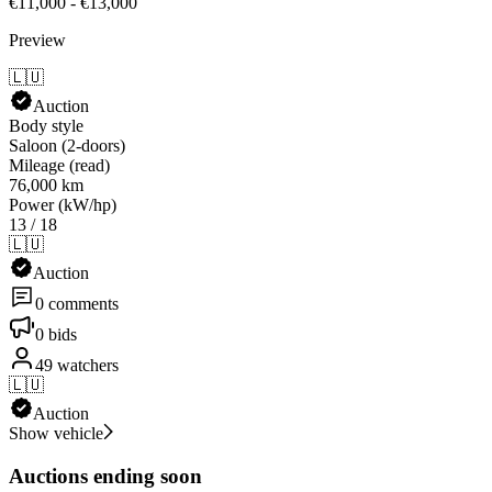
€11,000 - €13,000
Preview
🇱🇺
Auction
Body style
Saloon (2-doors)
Mileage (read)
76,000 km
Power (kW/hp)
13 / 18
🇱🇺
Auction
0 comments
0 bids
49 watchers
🇱🇺
Auction
Show vehicle
Auctions ending soon