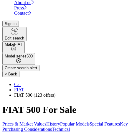
About us
Press
Contact
Sign in
Edit search
Make
FIAT
Model series
500
Create search alert
|
< Back
Car
FIAT
FIAT 500
(123 offers)
FIAT 500 For Sale
Prices & Market Values
History
Popular Models
Special Features
Key
Purchasing Considerations
Technical