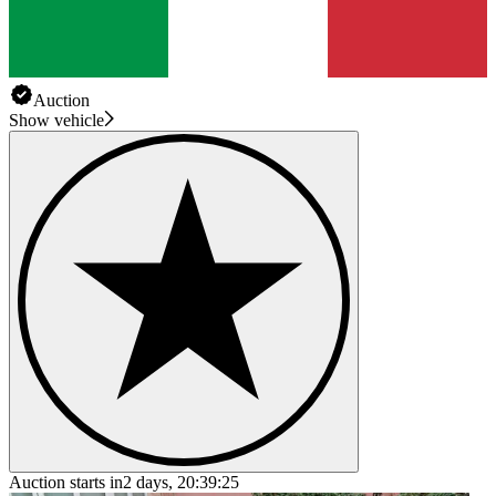
Auction
Show vehicle
Auction starts in
2 days, 20:39:25