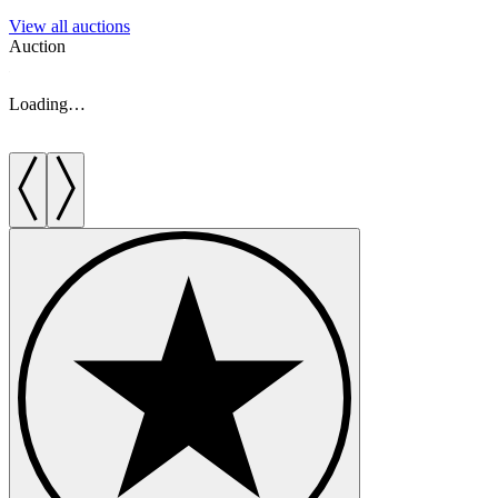
View all auctions
Auction
A
Loading…