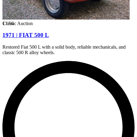
1
Classic Auction
/
56
1971 | FIAT 500 L
Restored Fiat 500 L with a solid body, reliable mechanicals, and
classic 500 R alloy wheels.