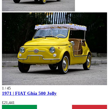
1
/
45
1971 | FIAT Ghia 500 Jolly
£21,441