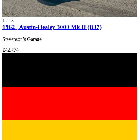
1
/
18
1962 | Austin-Healey 3000 Mk II (BJ7)
Stevenson’s Garage
£42,774