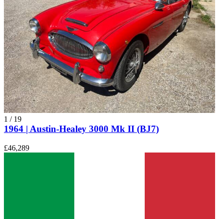
1
/
19
1964 | Austin-Healey 3000 Mk II (BJ7)
£46,289