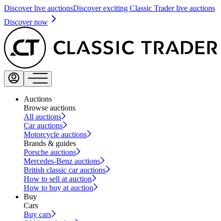
Discover live auctions
Discover exciting Classic Trader live auctions
Discover now
Auctions
Browse auctions
All auctions
Car auctions
Motorcycle auctions
Brands & guides
Porsche auctions
Mercedes-Benz auctions
British classic car auctions
How to sell at auction
How to buy at auction
Buy
Cars
Buy cars