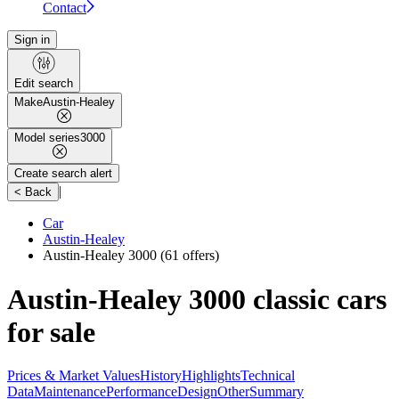
Contact
Sign in
Edit search
Make
Austin-Healey
Model series
3000
Create search alert
|
< Back
Car
Austin-Healey
Austin-Healey 3000
(61 offers)
Austin-Healey 3000 classic cars
for sale
Prices & Market Values
History
Highlights
Technical
Data
Maintenance
Performance
Design
Other
Summary