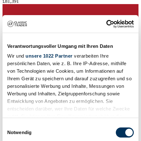
£81,391
Verantwortungsvoller Umgang mit Ihren Daten
Wir und
unsere 1022 Partner
verarbeiten Ihre
persönlichen Daten, wie z. B. Ihre IP-Adresse, mithilfe
von Technologien wie Cookies, um Informationen auf
Ihrem Gerät zu speichern und darauf zuzugreifen und so
personalisierte Werbung und Inhalte, Messungen von
Werbung und Inhalten, Zielgruppenforschung sowie
Entwicklung von Angeboten zu ermöglichen. Sie
entscheiden darüber, wer Ihre Daten für welche Zwecke
Dealer
Manufacturer code
nutzt. Sie können Ihre Einwilligung jederzeit über die
ADO 26
Cookie-Erklärung oder durch Klicken auf das Privacy
Einwilligungsauswahl
Body style
Trigger Symbol ändern oder widerrufen
Notwendig
Convertible (Roadster)
Mileage (read)