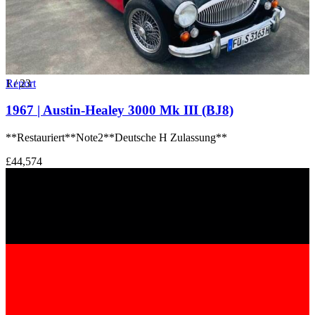
1
Report
/
23
1967 | Austin-Healey 3000 Mk III (BJ8)
**Restauriert**Note2**Deutsche H Zulassung**
£44,574