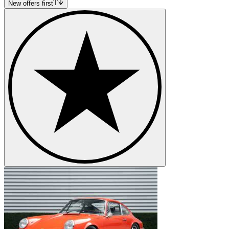
Porsche 912
New offers first
Porsche 914
Porsche 924
Porsche 928
Porsche 935
Porsche 944
Porsche 968
Porsche Boxster
Porsche Cayenne
Porsche Cayman
Porsche Macan