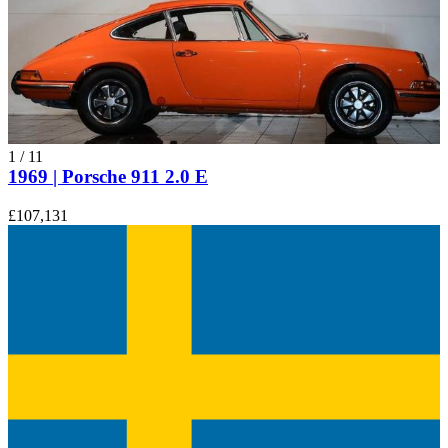
1
/
11
1969 | Porsche 911 2.0 E
£107,131