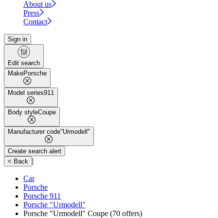
About us
Press
Contact
Sign in
Edit search
Make
Porsche
Model series
911
Body style
Coupe
Manufacturer code
"Urmodell"
Create search alert
|
< Back
Car
Porsche
Porsche 911
Porsche "Urmodell"
Porsche "Urmodell" Coupe
(70 offers)