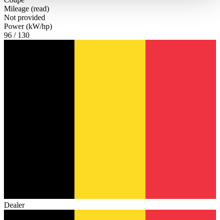
haben oder die sie im Rahmen Ihrer Nutzung der Dienste
Mileage (read)
gesammelt haben.
Datenschutzerklärung
Not provided
Power (kW/hp)
96 / 130
Dealer