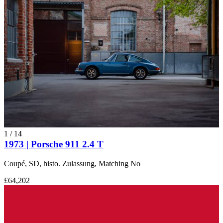
1
/
14
1973 | Porsche 911 2.4 T
Coupé, SD, histo. Zulassung, Matching No
£64,202