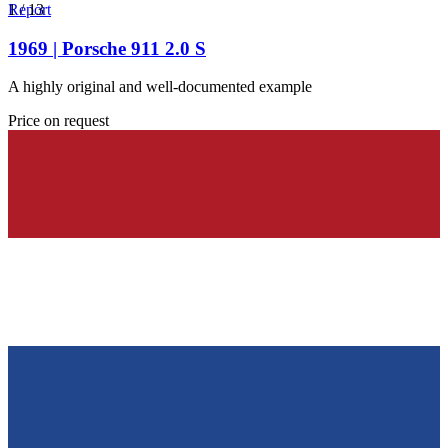
1
Report
/
13
1969 | Porsche 911 2.0 S
A highly original and well-documented example
Price on request