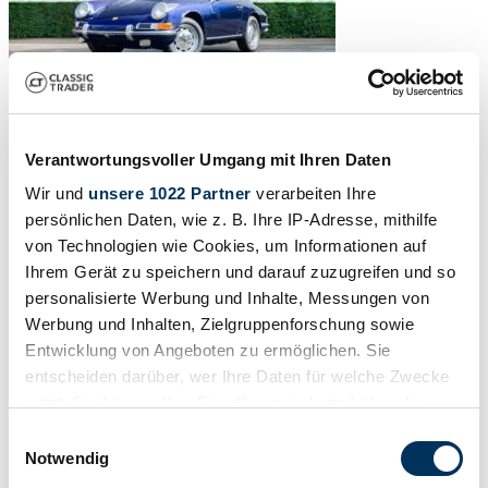
Verantwortungsvoller Umgang mit Ihren Daten
Wir und
unsere 1022 Partner
verarbeiten Ihre
persönlichen Daten, wie z. B. Ihre IP-Adresse, mithilfe
von Technologien wie Cookies, um Informationen auf
Ihrem Gerät zu speichern und darauf zuzugreifen und so
personalisierte Werbung und Inhalte, Messungen von
Werbung und Inhalten, Zielgruppenforschung sowie
Entwicklung von Angeboten zu ermöglichen. Sie
entscheiden darüber, wer Ihre Daten für welche Zwecke
nutzt. Sie können Ihre Einwilligung jederzeit über die
Cookie-Erklärung oder durch Klicken auf das Privacy
Einwilligungsauswahl
Trigger Symbol ändern oder widerrufen
1
/
22
Notwendig
1965 | Porsche 911 2.0