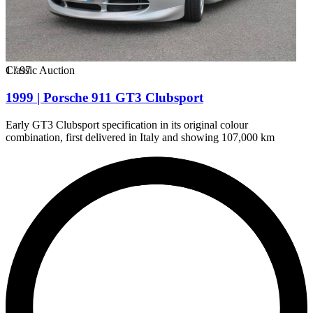
1
Classic Auction
/
97
1999 | Porsche 911 GT3 Clubsport
Early GT3 Clubsport specification in its original colour
combination, first delivered in Italy and showing 107,000 km