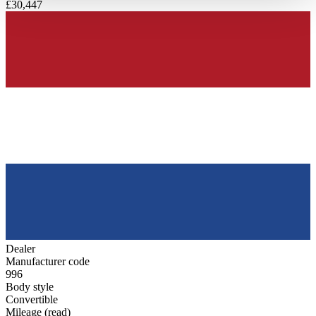
£30,447
haben oder die sie im Rahmen Ihrer Nutzung der Dienste
gesammelt haben.
Datenschutzerklärung
Dealer
Manufacturer code
996
Body style
Convertible
Mileage (read)