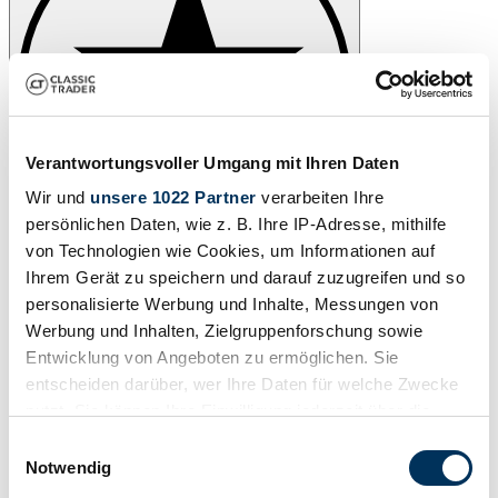
Verantwortungsvoller Umgang mit Ihren Daten
Wir und
unsere 1022 Partner
verarbeiten Ihre
persönlichen Daten, wie z. B. Ihre IP-Adresse, mithilfe
von Technologien wie Cookies, um Informationen auf
Ihrem Gerät zu speichern und darauf zuzugreifen und so
personalisierte Werbung und Inhalte, Messungen von
Werbung und Inhalten, Zielgruppenforschung sowie
Entwicklung von Angeboten zu ermöglichen. Sie
entscheiden darüber, wer Ihre Daten für welche Zwecke
nutzt. Sie können Ihre Einwilligung jederzeit über die
Cookie-Erklärung oder durch Klicken auf das Privacy
Einwilligungsauswahl
Trigger Symbol ändern oder widerrufen
Notwendig