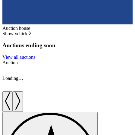
Auction house
Show vehicle
Auctions ending soon
View all auctions
Auction
A
Loading…