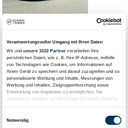
Verantwortungsvoller Umgang mit Ihren Daten
Wir und
unsere 1022 Partner
verarbeiten Ihre
persönlichen Daten, wie z. B. Ihre IP-Adresse, mithilfe
von Technologien wie Cookies, um Informationen auf
Ihrem Gerät zu speichern und darauf zuzugreifen und so
personalisierte Werbung und Inhalte, Messungen von
Werbung und Inhalten, Zielgruppenforschung sowie
Entwicklung von Angeboten zu ermöglichen. Sie
entscheiden darüber, wer Ihre Daten für welche Zwecke
nutzt. Sie können Ihre Einwilligung jederzeit über die
Cookie-Erklärung oder durch Klicken auf das Privacy
Einwilligungsauswahl
1
/
42
Trigger Symbol ändern oder widerrufen
Notwendig
1984 | Porsche 924