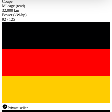
Coupe
haben oder die sie im Rahmen Ihrer Nutzung der Dienste
Mileage (read)
gesammelt haben.
Datenschutzerklärung
32,000 km
Power (kW/hp)
92 / 125
Private seller