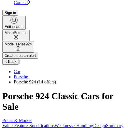
Contact
Sign in
Edit search
Make
Porsche
Model series
924
Create search alert
|
< Back
Car
Porsche
Porsche 924
(14 offers)
Porsche 924 Classic Cars for
Sale
Prices & Market
Values
Features
Specifications
Weaknesses
Handling
Design
Summary