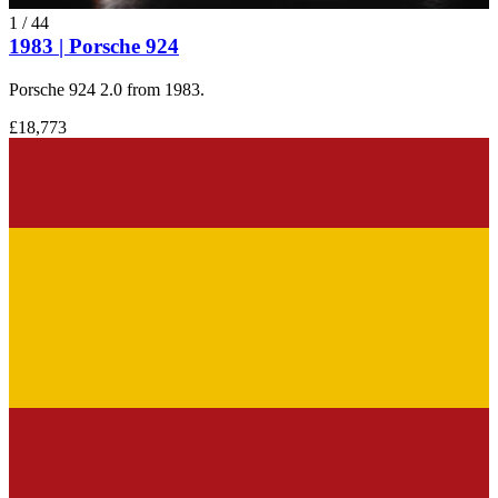
1
/
44
1983 | Porsche 924
Porsche 924 2.0 from 1983.
£18,773