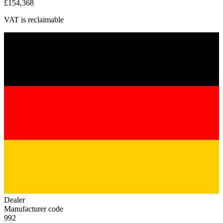
£154,368
VAT is reclaimable
Dealer
Manufacturer code
992