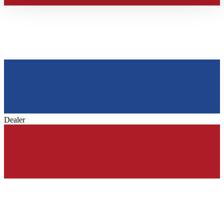
haben oder die sie im Rahmen Ihrer Nutzung der Dienste
gesammelt haben.
Datenschutzerklärung
Dealer