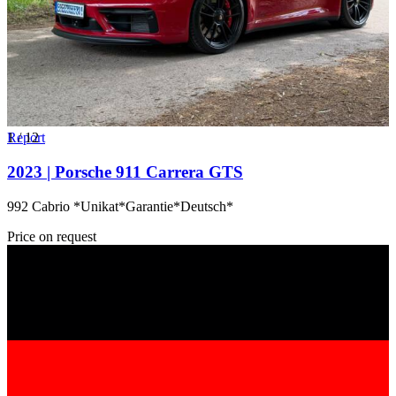
1
Report
/
12
2023 | Porsche 911 Carrera GTS
992 Cabrio *Unikat*Garantie*Deutsch*
Price on request