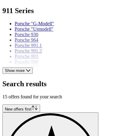
911 Series
Porsche "G-Modell"
Porsche "Urmodell"
Porsche 930
Porsche 964
Porsche 991.1
Porsche 991.2
Porsche 993
Porsche 996
Porsche 997.1
Show more
Porsche 997.2
Search results
Porsche models
15 offers found for your search
Porsche 356
Porsche 912
Porsche 914
New offers first
Porsche 924
Porsche 928
Porsche 935
Porsche 944