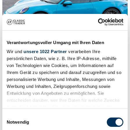
Verantwortungsvoller Umgang mit Ihren Daten
Wir und
unsere 1022 Partner
verarbeiten Ihre
persönlichen Daten, wie z. B. Ihre IP-Adresse, mithilfe
1
/
45
2020 | Porsche 911 Carrera
von Technologien wie Cookies, um Informationen auf
Ihrem Gerät zu speichern und darauf zuzugreifen und so
Cabrio 3.0 Carrera
personalisierte Werbung und Inhalte, Messungen von
Werbung und Inhalten, Zielgruppenforschung sowie
£114,061
Entwicklung von Angeboten zu ermöglichen. Sie
entscheiden darüber, wer Ihre Daten für welche Zwecke
nutzt. Sie können Ihre Einwilligung jederzeit über die
Cookie-Erklärung oder durch Klicken auf das Privacy
Einwilligungsauswahl
Trigger Symbol ändern oder widerrufen
Notwendig