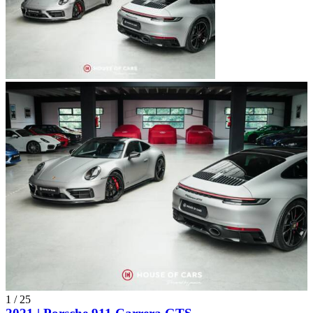
1
/
25