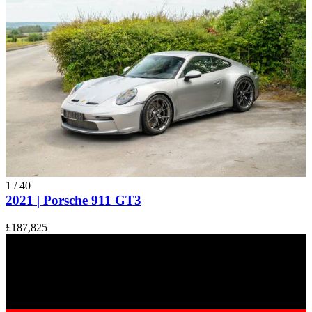
1
/
40
2021 | Porsche 911 GT3
£187,825