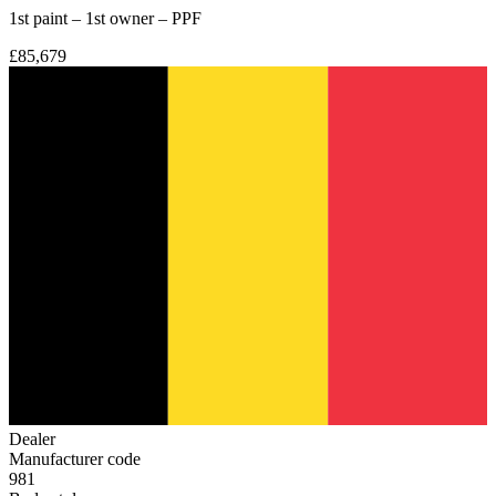
1st paint – 1st owner – PPF
£85,679
Dealer
Manufacturer code
981