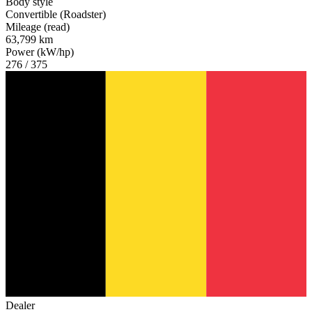
Body style
Convertible (Roadster)
Mileage (read)
63,799 km
Power (kW/hp)
276 / 375
Dealer