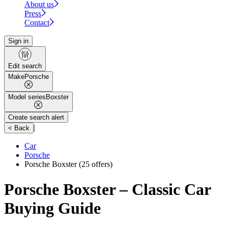
About us
Press
Contact
Sign in
Edit search
Make
Porsche
Model series
Boxster
Create search alert
|
< Back
Car
Porsche
Porsche Boxster
(25 offers)
Porsche Boxster – Classic Car
Buying Guide