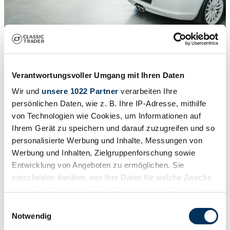
1
/
25
2008 | Porsche Boxster S
Verantwortungsvoller Umgang mit Ihren Daten
N° 187 / 500ex - Just serviced
Wir und
unsere 1022 Partner
verarbeiten Ihre
£41,081
persönlichen Daten, wie z. B. Ihre IP-Adresse, mithilfe
von Technologien wie Cookies, um Informationen auf
Ihrem Gerät zu speichern und darauf zuzugreifen und so
personalisierte Werbung und Inhalte, Messungen von
Werbung und Inhalten, Zielgruppenforschung sowie
Entwicklung von Angeboten zu ermöglichen. Sie
entscheiden darüber, wer Ihre Daten für welche Zwecke
nutzt. Sie können Ihre Einwilligung jederzeit über die
Cookie-Erklärung oder durch Klicken auf das Privacy
Einwilligungsauswahl
Trigger Symbol ändern oder widerrufen
Notwendig