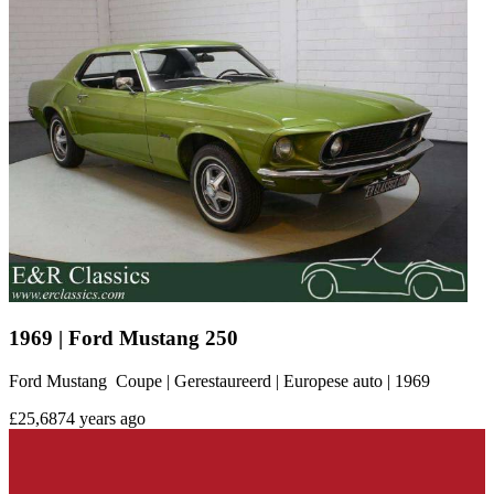
Ford Mustang IIII
Ford Mustang IV
Ford Mustang V
Ford Mustang VI
Ford Mustang VII
Ford models
Ford Capri
Ford Cortina
Ford Escort
Ford F-Series
Ford Fiesta
Ford GT40
Ford Model A
Ford Model T
1969 | Ford Mustang 250
Ford Sierra
Ford Taunus
Ford Mustang Coupe | Gerestaureerd | Europese auto | 1969
Ford Thunderbird
Ford V8
£25,687
4 years ago