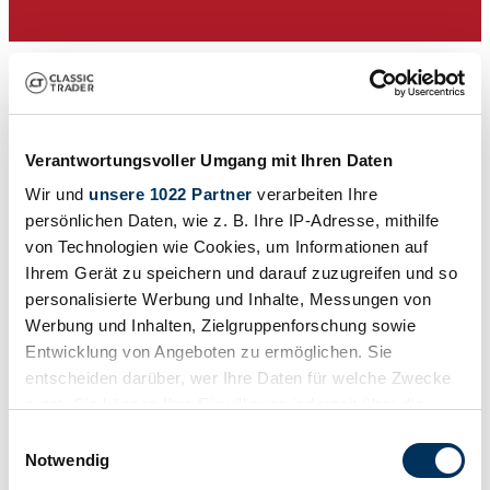
Verantwortungsvoller Umgang mit Ihren Daten
Wir und
unsere 1022 Partner
verarbeiten Ihre
persönlichen Daten, wie z. B. Ihre IP-Adresse, mithilfe
von Technologien wie Cookies, um Informationen auf
Ihrem Gerät zu speichern und darauf zuzugreifen und so
Dealer
personalisierte Werbung und Inhalte, Messungen von
Expired listing
Werbung und Inhalten, Zielgruppenforschung sowie
Entwicklung von Angeboten zu ermöglichen. Sie
entscheiden darüber, wer Ihre Daten für welche Zwecke
nutzt. Sie können Ihre Einwilligung jederzeit über die
Cookie-Erklärung oder durch Klicken auf das Privacy
Einwilligungsauswahl
Trigger Symbol ändern oder widerrufen
Notwendig