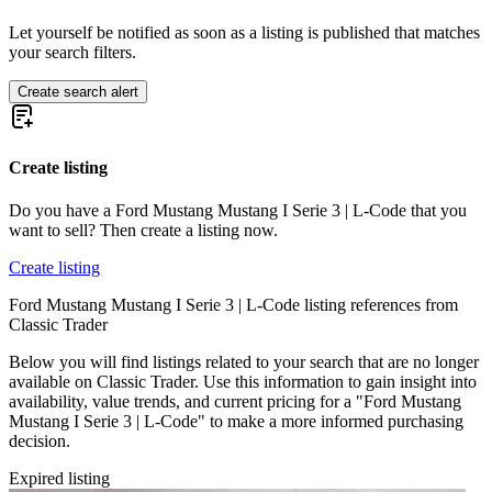
Ford Mustang I Serie 2 | W-Code
Ford Mustang I Serie 2 | X-Code
Let yourself be notified as soon as a listing is published that matches
Ford Mustang I Serie 3
your search filters.
Ford Mustang I Serie 3 | F-Code
Ford Mustang I Serie 3 | G-Code
Create search alert
Ford Mustang I Serie 3 | H-Code
Ford Mustang I Serie 3 | L-Code
Ford Mustang I Serie 3 | M-Code
Create listing
Ford Mustang I Serie 3 | O-Code
Ford Mustang I Serie 3 | Q-Code
Ford Mustang I Serie 3 | R-Code
Do you have a Ford Mustang Mustang I Serie 3 | L-Code that you
Ford Mustang I Serie 3 | S-Code
want to sell? Then create a listing now.
Ford Mustang I Serie 3 | T-Code
Ford Mustang I Serie 3 | Z-Code
Create listing
Ford Mustang I Serie 4
Ford Mustang Mustang I Serie 3 | L-Code listing references from
Ford Mustang I Serie 4 | C-Code
Classic Trader
Ford Mustang I Serie 4 | F-Code
Ford Mustang I Serie 4 | H-Code
Below you will find listings related to your search that are no longer
Ford Mustang I Serie 4 | J-Code (Ram Air)
available on Classic Trader. Use this information to gain insight into
Ford Mustang I Serie 4 | L-Code
availability, value trends, and current pricing for a "Ford Mustang
Ford Mustang I Serie 4 | M-Code
Mustang I Serie 3 | L-Code" to make a more informed purchasing
Ford Mustang I Serie 4 | Q-Code
decision.
Ford Mustang I Serie 4 | R-Code
Ford Mustang II
Expired listing
Ford Mustang III