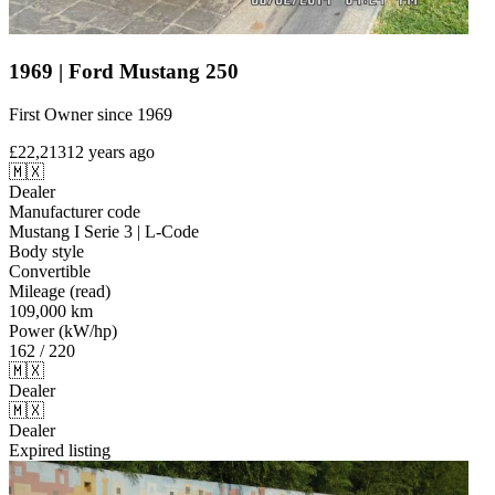
1969 | Ford Mustang 250
First Owner since 1969
£22,213
12 years ago
🇲🇽
Dealer
Manufacturer code
Mustang I Serie 3 | L-Code
Body style
Convertible
Mileage (read)
109,000 km
Power (kW/hp)
162 / 220
🇲🇽
Dealer
🇲🇽
Dealer
Expired listing