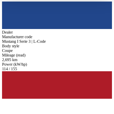
haben oder die sie im Rahmen Ihrer Nutzung der Dienste
gesammelt haben.
Datenschutzerklärung
Dealer
Manufacturer code
Mustang I Serie 3 | L-Code
Body style
Coupe
Mileage (read)
2,695 km
Power (kW/hp)
114 / 155