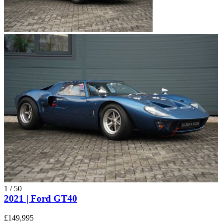
1
/
50
2021 | Ford GT40
£149,995