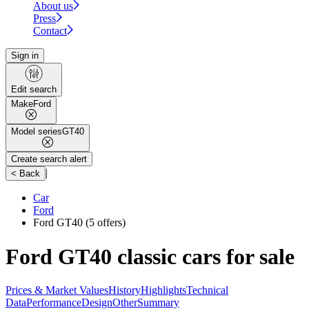
About us
Press
Contact
Sign in
Edit search
Make
Ford
Model series
GT40
Create search alert
|
< Back
Car
Ford
Ford GT40
(5 offers)
Ford GT40 classic cars for sale
Prices & Market Values
History
Highlights
Technical
Data
Performance
Design
Other
Summary