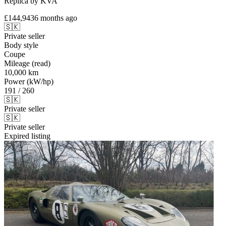
Replica by KVA
£144,943
6 months ago
🇸🇰
Private seller
Body style
Coupe
Mileage (read)
10,000 km
Power (kW/hp)
191 / 260
🇸🇰
Private seller
🇸🇰
Private seller
Expired listing