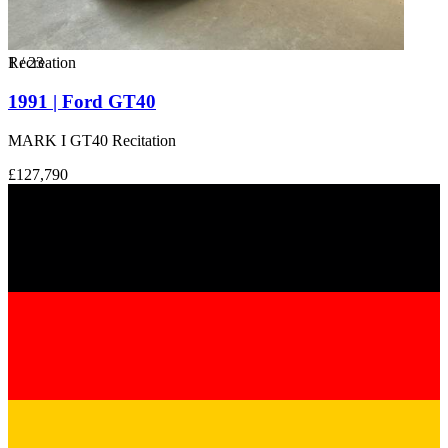
1
Recreation
/
23
1991 | Ford GT40
MARK I GT40 Recitation
£127,790