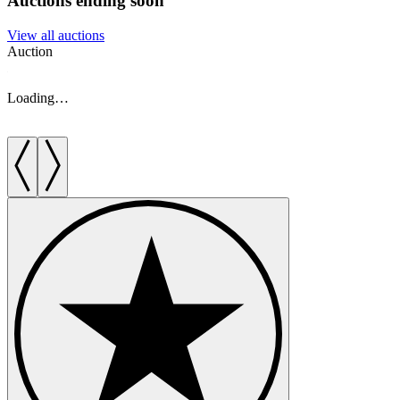
Auctions ending soon
View all auctions
Auction
A
Loading…