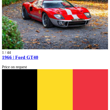
1
/
44
1966 | Ford GT40
Price on request