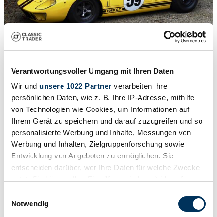
Verantwortungsvoller Umgang mit Ihren Daten
1
/
31
1965 | Ford GT40
Wir und
unsere 1022 Partner
verarbeiten Ihre
persönlichen Daten, wie z. B. Ihre IP-Adresse, mithilfe
FIA HTP valid until 31.12.2033. Ready to race.
von Technologien wie Cookies, um Informationen auf
Price on request
Ihrem Gerät zu speichern und darauf zuzugreifen und so
personalisierte Werbung und Inhalte, Messungen von
Werbung und Inhalten, Zielgruppenforschung sowie
Entwicklung von Angeboten zu ermöglichen. Sie
entscheiden darüber, wer Ihre Daten für welche Zwecke
nutzt. Sie können Ihre Einwilligung jederzeit über die
Cookie-Erklärung oder durch Klicken auf das Privacy
Einwilligungsauswahl
Trigger Symbol ändern oder widerrufen
Notwendig