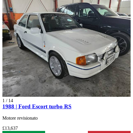
1
/
14
1988 | Ford Escort turbo RS
Motore revisionato
£13,637