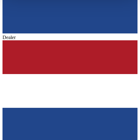
haben oder die sie im Rahmen Ihrer Nutzung der Dienste
gesammelt haben.
Datenschutzerklärung
Dealer