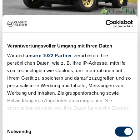
1
/
50
1974 | Ford Escort 1.6 Rally
Ford Escort Mk1 Rally car
Verantwortungsvoller Umgang mit Ihren Daten
Wir und
unsere 1022 Partner
verarbeiten Ihre
£45,370
persönlichen Daten, wie z. B. Ihre IP-Adresse, mithilfe
von Technologien wie Cookies, um Informationen auf
Ihrem Gerät zu speichern und darauf zuzugreifen und so
personalisierte Werbung und Inhalte, Messungen von
Werbung und Inhalten, Zielgruppenforschung sowie
Entwicklung von Angeboten zu ermöglichen. Sie
entscheiden darüber, wer Ihre Daten für welche Zwecke
nutzt. Sie können Ihre Einwilligung jederzeit über die
Cookie-Erklärung oder durch Klicken auf das Privacy
Einwilligungsauswahl
Trigger Symbol ändern oder widerrufen
Notwendig