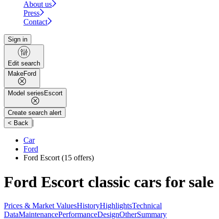
About us
Press
Contact
Sign in
Edit search
Make
Ford
Model series
Escort
Create search alert
|
< Back
Car
Ford
Ford Escort
(15 offers)
Ford Escort classic cars for sale
Prices & Market Values
History
Highlights
Technical
Data
Maintenance
Performance
Design
Other
Summary