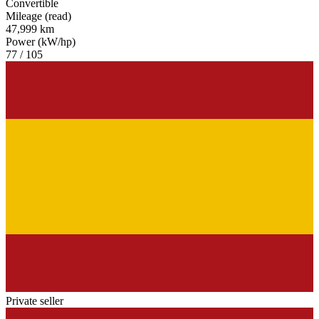
Convertible
Mileage (read)
47,999 km
Power (kW/hp)
77 / 105
Private seller