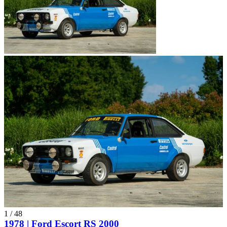
1
/
48
1978 | Ford Escort RS 2000