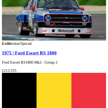
1
Conversion/Special
/
35
1975 | Ford Escort RS 1800
Ford Escort RS1800 Mk2 - Group 2
£213,555