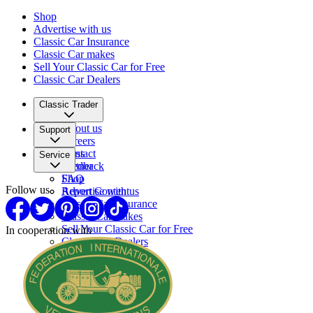
Shop
Advertise with us
Classic Car Insurance
Classic Car makes
Sell Your Classic Car for Free
Classic Car Dealers
Classic Trader
About us
Support
Careers
Press
Contact
Service
Partner
Feedback
FAQ
Shop
Follow us
Report Content
Advertise with us
Classic Car Insurance
Classic Car makes
Sell Your Classic Car for Free
In cooperation with
Classic Car Dealers