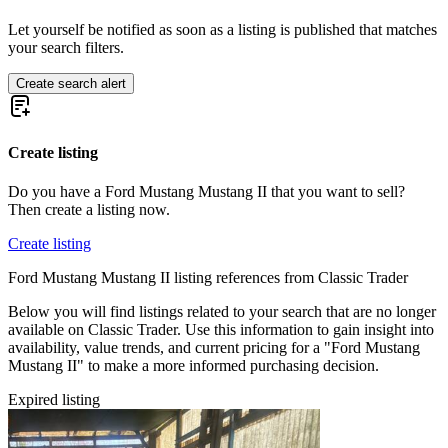
Ford Mustang I Serie 2 | W-Code
Ford Mustang I Serie 2 | X-Code
Let yourself be notified as soon as a listing is published that matches
Ford Mustang I Serie 3
your search filters.
Ford Mustang I Serie 3 | F-Code
Ford Mustang I Serie 3 | G-Code
Create search alert
Ford Mustang I Serie 3 | H-Code
Ford Mustang I Serie 3 | L-Code
Ford Mustang I Serie 3 | M-Code
Create listing
Ford Mustang I Serie 3 | O-Code
Ford Mustang I Serie 3 | Q-Code
Ford Mustang I Serie 3 | R-Code
Do you have a Ford Mustang Mustang II that you want to sell?
Ford Mustang I Serie 3 | S-Code
Then create a listing now.
Ford Mustang I Serie 3 | T-Code
Ford Mustang I Serie 3 | Z-Code
Create listing
Ford Mustang I Serie 4
Ford Mustang Mustang II listing references from Classic Trader
Ford Mustang I Serie 4 | C-Code
Ford Mustang I Serie 4 | F-Code
Below you will find listings related to your search that are no longer
Ford Mustang I Serie 4 | H-Code
available on Classic Trader. Use this information to gain insight into
Ford Mustang I Serie 4 | J-Code (Ram Air)
availability, value trends, and current pricing for a "Ford Mustang
Ford Mustang I Serie 4 | L-Code
Mustang II" to make a more informed purchasing decision.
Ford Mustang I Serie 4 | M-Code
Ford Mustang I Serie 4 | Q-Code
Expired listing
Ford Mustang I Serie 4 | R-Code
Ford Mustang II
Ford Mustang III