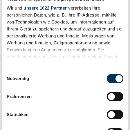
Wir und
unsere 1022 Partner
verarbeiten Ihre
persönlichen Daten, wie z. B. Ihre IP-Adresse, mithilfe
von Technologien wie Cookies, um Informationen auf
Ihrem Gerät zu speichern und darauf zuzugreifen und so
personalisierte Werbung und Inhalte, Messungen von
Werbung und Inhalten, Zielgruppenforschung sowie
Entwicklung von Angeboten zu ermöglichen. Sie
entscheiden darüber, wer Ihre Daten für welche Zwecke
nutzt. Sie können Ihre Einwilligung jederzeit über die
Dealer
Cookie-Erklärung oder durch Klicken auf das Privacy
Einwilligungsauswahl
Trigger Symbol ändern oder widerrufen
Notwendig
Wenn Sie es erlauben, würden wir auch gerne:
Präferenzen
Informationen über Ihre geografische Lage
erfassen, welche bis auf einige Meter genau sein
können
Statistiken
Ihr Gerät durch aktives Scannen nach
bestimmten Merkmalen (Fingerprinting) identifizieren