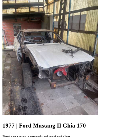
Ford Mustang IIII
Ford Mustang IV
Ford Mustang V
Ford Mustang VI
Ford Mustang VII
Ford models
Ford Capri
Ford Cortina
Ford Escort
Ford F-Series
Ford Fiesta
Ford GT40
Ford Model A
Ford Model T
Ford Sierra
Ford Taunus
Ford Thunderbird
Ford V8
1977 | Ford Mustang II Ghia 170