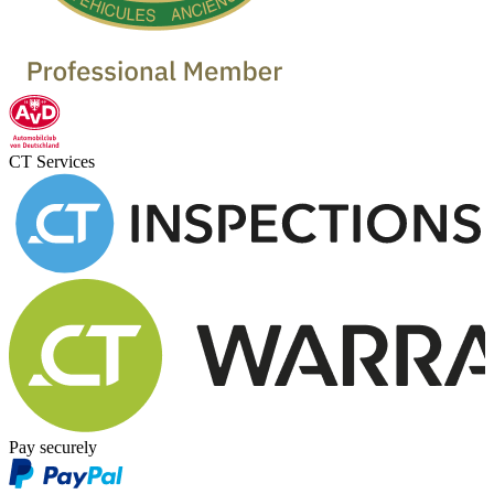
CT Services
Pay securely