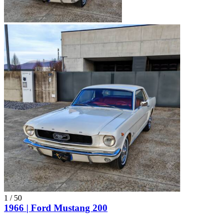
Ford Mustang IIII
Ford Mustang IV
Ford Mustang V
Ford Mustang VI
Ford Mustang VII
Ford models
Ford Capri
Ford Cortina
Ford Escort
Ford F-Series
Ford Fiesta
Ford GT40
Ford Model A
Ford Model T
Ford Sierra
Ford Taunus
Ford Thunderbird
Ford V8
1
/
50
1966 | Ford Mustang 200