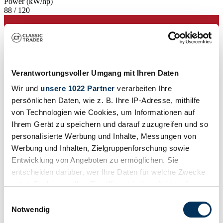
Power (kW/hp)
88 / 120
Verantwortungsvoller Umgang mit Ihren Daten
Wir und
unsere 1022 Partner
verarbeiten Ihre
persönlichen Daten, wie z. B. Ihre IP-Adresse, mithilfe
von Technologien wie Cookies, um Informationen auf
Ihrem Gerät zu speichern und darauf zuzugreifen und so
personalisierte Werbung und Inhalte, Messungen von
Werbung und Inhalten, Zielgruppenforschung sowie
Entwicklung von Angeboten zu ermöglichen. Sie
entscheiden darüber, wer Ihre Daten für welche Zwecke
Dealer
nutzt. Sie können Ihre Einwilligung jederzeit über die
Cookie-Erklärung oder durch Klicken auf das Privacy
Einwilligungsauswahl
Trigger Symbol ändern oder widerrufen
Notwendig