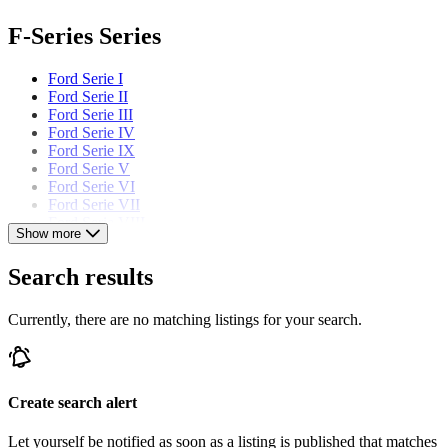
F-Series Series
Ford Serie I
Ford Serie II
Ford Serie III
Ford Serie IV
Ford Serie IX
Ford Serie V
Ford Serie VI
Ford Serie VII
Ford Serie VIII
Show more
Ford Serie X
Ford Serie XI
Search results
Ford Serie XII
Ford Serie XIII
Ford Series II
Currently, there are no matching listings for your search.
Ford models
Ford Capri
Create search alert
Ford Cortina
Ford Escort
Let yourself be notified as soon as a listing is published that matches