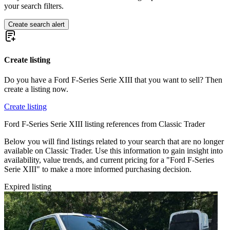
Ford Fiesta
your search filters.
Ford GT40
Ford Model A
Create search alert
Ford Model T
Ford Mustang
Ford Sierra
Ford Taunus
Create listing
Ford Thunderbird
Ford V8
Do you have a Ford F-Series Serie XIII that you want to sell? Then
create a listing now.
Create listing
Ford F-Series Serie XIII listing references from Classic Trader
Below you will find listings related to your search that are no longer
available on Classic Trader. Use this information to gain insight into
availability, value trends, and current pricing for a "Ford F-Series
Serie XIII" to make a more informed purchasing decision.
Expired listing