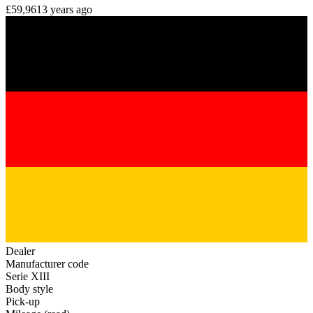
£59,961
3 years ago
Dealer
Manufacturer code
Serie XIII
Body style
Pick-up