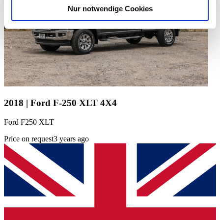
Nur notwendige Cookies
Verwendung unserer Website an unsere Partner für
soziale Medien, Werbung und Analysen weiter. Unsere
Partner führen diese Informationen möglicherweise mit
weiteren Daten zusammen, die Sie ihnen bereitgestellt
haben oder die sie im Rahmen Ihrer Nutzung der Dienste
gesammelt haben.
Datenschutzerklärung
2018 | Ford F-250 XLT 4X4
Ford F250 XLT
Price on request
3 years ago