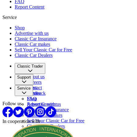
FAQ
Report Content
Service
Shop
Advertise with us
Classic Car Insurance
Classic Car makes
Sell Your Classic Car for Free
Classic Car Dealers
Classic Trader
About us
Support
Careers
Press
Contact
Service
Partner
Feedback
FAQ
Shop
Follow us
Report Content
Advertise with us
Classic Car Insurance
Classic Car makes
Sell Your Classic Car for Free
In cooperation with
Classic Car Dealers