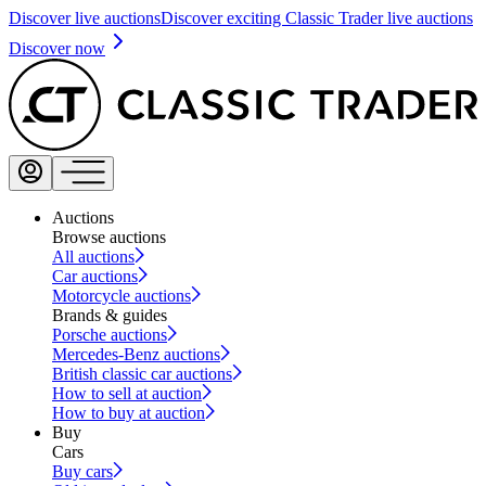
Discover live auctions
Discover exciting Classic Trader live auctions
Discover now
Auctions
Browse auctions
All auctions
Car auctions
Motorcycle auctions
Brands & guides
Porsche auctions
Mercedes-Benz auctions
British classic car auctions
How to sell at auction
How to buy at auction
Buy
Cars
Buy cars