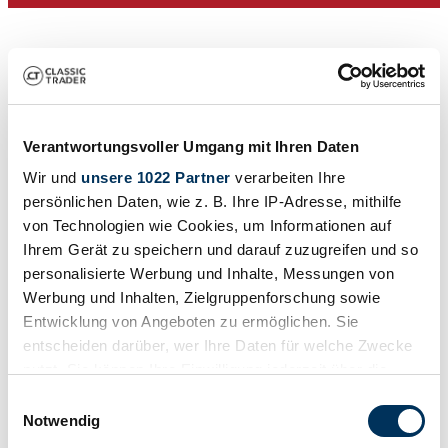
Verantwortungsvoller Umgang mit Ihren Daten
Wir und
unsere 1022 Partner
verarbeiten Ihre
persönlichen Daten, wie z. B. Ihre IP-Adresse, mithilfe
von Technologien wie Cookies, um Informationen auf
Dealer
Ihrem Gerät zu speichern und darauf zuzugreifen und so
Expired listing
personalisierte Werbung und Inhalte, Messungen von
Werbung und Inhalten, Zielgruppenforschung sowie
Entwicklung von Angeboten zu ermöglichen. Sie
entscheiden darüber, wer Ihre Daten für welche Zwecke
nutzt. Sie können Ihre Einwilligung jederzeit über die
Cookie-Erklärung oder durch Klicken auf das Privacy
Einwilligungsauswahl
Trigger Symbol ändern oder widerrufen
Notwendig