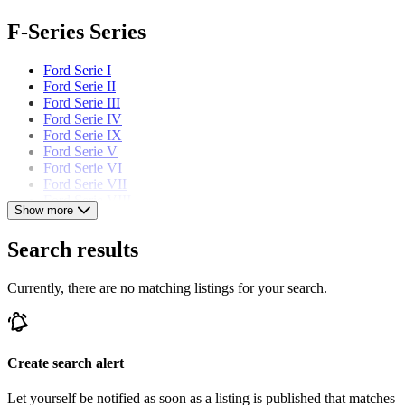
F-Series Series
Ford Serie I
Ford Serie II
Ford Serie III
Ford Serie IV
Ford Serie IX
Ford Serie V
Ford Serie VI
Ford Serie VII
Ford Serie VIII
Show more
Ford Serie X
Ford Serie XI
Search results
Ford Serie XII
Ford Serie XIII
Ford Series II
Currently, there are no matching listings for your search.
Ford models
Ford Capri
Create search alert
Ford Cortina
Ford Escort
Let yourself be notified as soon as a listing is published that matches