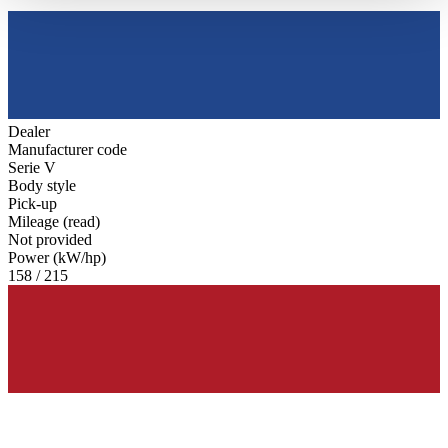
haben oder die sie im Rahmen Ihrer Nutzung der Dienste
gesammelt haben.
Datenschutzerklärung
Dealer
Manufacturer code
Serie V
Body style
Pick-up
Mileage (read)
Not provided
Power (kW/hp)
158 / 215