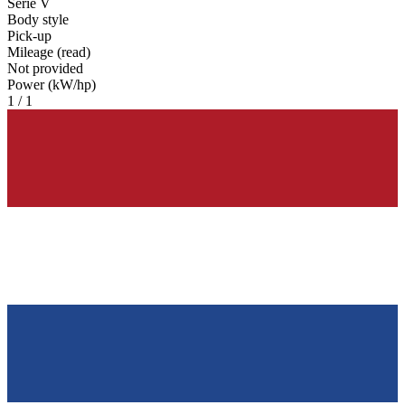
Serie V
Body style
Pick-up
Mileage (read)
Not provided
Power (kW/hp)
1 / 1