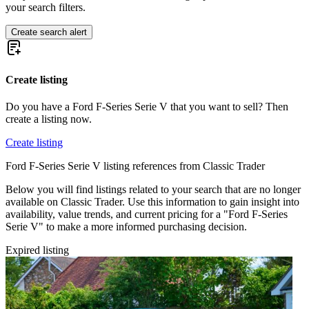
Ford Fiesta
your search filters.
Ford GT40
Ford Model A
Create search alert
Ford Model T
Ford Mustang
Ford Sierra
Ford Taunus
Create listing
Ford Thunderbird
Ford V8
Do you have a Ford F-Series Serie V that you want to sell? Then
create a listing now.
Create listing
Ford F-Series Serie V listing references from Classic Trader
Below you will find listings related to your search that are no longer
available on Classic Trader. Use this information to gain insight into
availability, value trends, and current pricing for a "Ford F-Series
Serie V" to make a more informed purchasing decision.
Expired listing