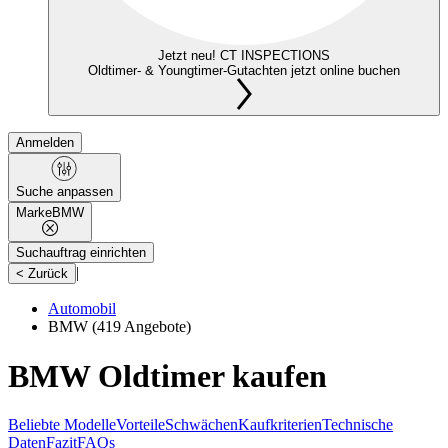
Jetzt neu! CT INSPECTIONS
Oldtimer- & Youngtimer-Gutachten jetzt online buchen
Anmelden
Suche anpassen
Marke
BMW
Suchauftrag einrichten
|
< Zurück
Automobil
BMW
(419 Angebote)
BMW Oldtimer kaufen
Beliebte Modelle
Vorteile
Schwächen
Kaufkriterien
Technische
Daten
Fazit
FAQs