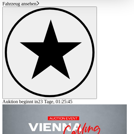
haben oder die sie im Rahmen Ihrer Nutzung der Dienste
Fahrzeug ansehen
gesammelt haben.
Datenschutzerklärung
Auktion beginnt in
23 Tage, 01:25:45