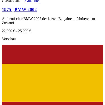
1
Classic Auktion
/
55
Gutachten
1975 | BMW 2002
Authentischer BMW 2002 der letzten Baujahre in fahrbereitem
Zustand.
22.000 € - 25.000 €
Vorschau