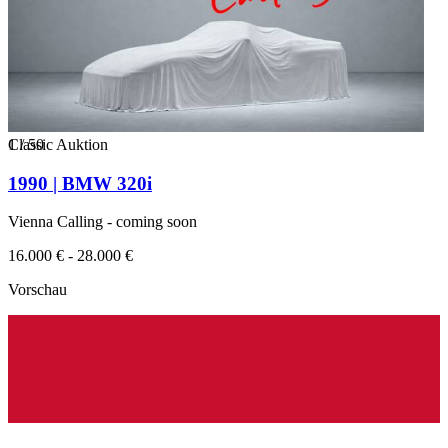
1
Classic Auktion
/
50
1990 | BMW 320i
Vienna Calling - coming soon
16.000 € - 28.000 €
Vorschau