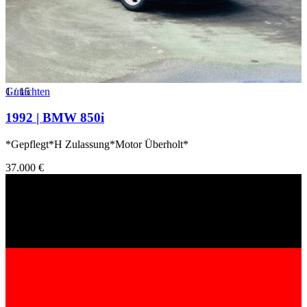
1
Gutachten
/
15
1992 | BMW 850i
*Gepflegt*H Zulassung*Motor Überholt*
37.000 €