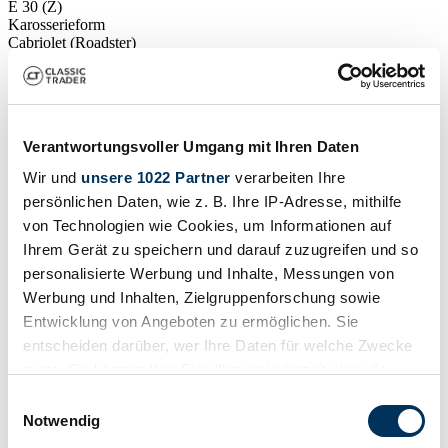
E 30 (Z)
Karosserieform
Cabriolet (Roadster)
Tachostand (abgelesen)
Nicht angegeben
Leistung (kW/PS)
125 / 170
Verantwortungsvoller Umgang mit Ihren Daten
Wir und
unsere 1022 Partner
verarbeiten Ihre
persönlichen Daten, wie z. B. Ihre IP-Adresse, mithilfe
von Technologien wie Cookies, um Informationen auf
Ihrem Gerät zu speichern und darauf zuzugreifen und so
personalisierte Werbung und Inhalte, Messungen von
Werbung und Inhalten, Zielgruppenforschung sowie
Entwicklung von Angeboten zu ermöglichen. Sie
entscheiden darüber, wer Ihre Daten für welche Zwecke
nutzt. Sie können Ihre Einwilligung jederzeit über die
Cookie-Erklärung oder durch Klicken auf das Privacy
Einwilligungsauswahl
Trigger Symbol ändern oder widerrufen
Notwendig