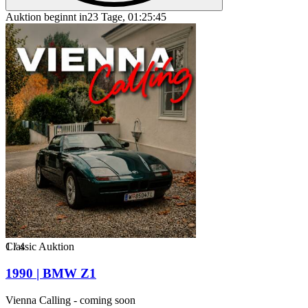
Auktion beginnt in
23 Tage, 01:25:45
1
Classic Auktion
/
4
1990 | BMW Z1
Vienna Calling - coming soon