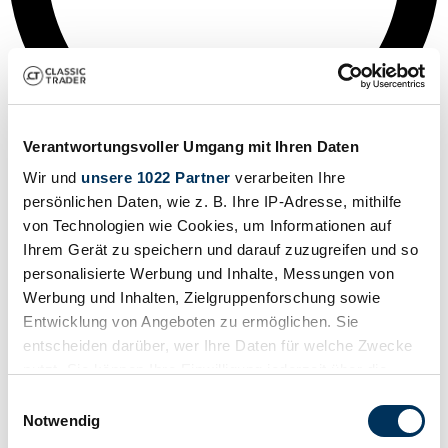
Verantwortungsvoller Umgang mit Ihren Daten
Wir und
unsere 1022 Partner
verarbeiten Ihre
persönlichen Daten, wie z. B. Ihre IP-Adresse, mithilfe
von Technologien wie Cookies, um Informationen auf
Ihrem Gerät zu speichern und darauf zuzugreifen und so
personalisierte Werbung und Inhalte, Messungen von
Werbung und Inhalten, Zielgruppenforschung sowie
Entwicklung von Angeboten zu ermöglichen. Sie
entscheiden darüber, wer Ihre Daten für welche Zwecke
nutzt. Sie können Ihre Einwilligung jederzeit über die
Cookie-Erklärung oder durch Klicken auf das Privacy
Einwilligungsauswahl
Trigger Symbol ändern oder widerrufen
Notwendig