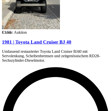
1
Classic Auktion
/
50
1981 | Toyota Land Cruiser BJ 40
Umfassend restaurierter Toyota Land Cruiser BJ40 mit
Servolenkung, Scheibenbremsen und zeitgenössischem RD28-
Sechszylinder-Dieselmotor.