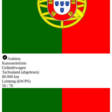
Auktion
Karosserieform
Geländewagen
Tachostand (abgelesen)
80.000 km
Leistung (kW/PS)
56 / 76