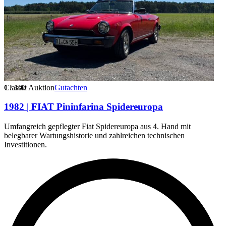
1
Classic Auktion
/
100
Gutachten
1982 | FIAT Pininfarina Spidereuropa
Umfangreich gepflegter Fiat Spidereuropa aus 4. Hand mit
belegbarer Wartungshistorie und zahlreichen technischen
Investitionen.