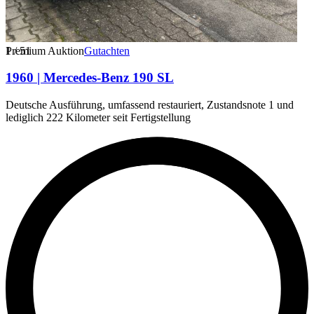
1
Premium Auktion
/
51
Gutachten
1960 | Mercedes-Benz 190 SL
Deutsche Ausführung, umfassend restauriert, Zustandsnote 1 und
lediglich 222 Kilometer seit Fertigstellung