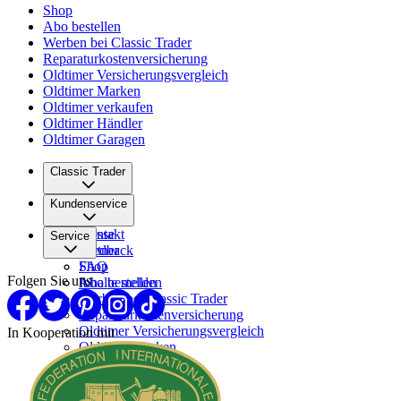
Shop
Abo bestellen
Werben bei Classic Trader
Reparaturkostenversicherung
Oldtimer Versicherungsvergleich
Oldtimer Marken
Oldtimer verkaufen
Oldtimer Händler
Oldtimer Garagen
Classic Trader
Über uns
Kundenservice
Karriere
Presse
Kontakt
Service
Partner
Feedback
FAQ
Shop
Folgen Sie uns
Inhalte melden
Abo bestellen
Werben bei Classic Trader
Reparaturkostenversicherung
Oldtimer Versicherungsvergleich
In Kooperation mit
Oldtimer Marken
Oldtimer verkaufen
Oldtimer Händler
Oldtimer Garagen