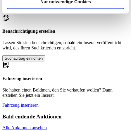
Nur notwendige Cookies
Verwendung unserer Website an unsere Partner für
Zur Zeit sind keine passenden Inserate zu Ihrer Suche veröffentlicht.
soziale Medien, Werbung und Analysen weiter. Unsere
Partner führen diese Informationen möglicherweise mit
weiteren Daten zusammen, die Sie ihnen bereitgestellt
haben oder die sie im Rahmen Ihrer Nutzung der Dienste
Benachrichtigung erstellen
gesammelt haben.
Datenschutzerklärung
Lassen Sie sich benachrichtigen, sobald ein Inserat veröffentlicht
wird, das Ihren Suchkriterien entspricht.
Suchauftrag einrichten
Fahrzeug inserieren
Sie haben einen Boldmen, den Sie verkaufen wollen? Dann
erstellen Sie jetzt ein Inserat.
Fahrzeug inserieren
Bald endende Auktionen
Alle Auktionen ansehen