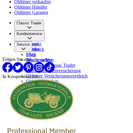
Oldtimer verkaufen
Oldtimer Händler
Oldtimer Garagen
Classic Trader
Über uns
Kundenservice
Karriere
Presse
Kontakt
Service
Partner
Feedback
FAQ
Shop
Folgen Sie uns
Inhalte melden
Abo bestellen
Werben bei Classic Trader
Reparaturkostenversicherung
Oldtimer Versicherungsvergleich
In Kooperation mit
Oldtimer Marken
Oldtimer verkaufen
Oldtimer Händler
Oldtimer Garagen