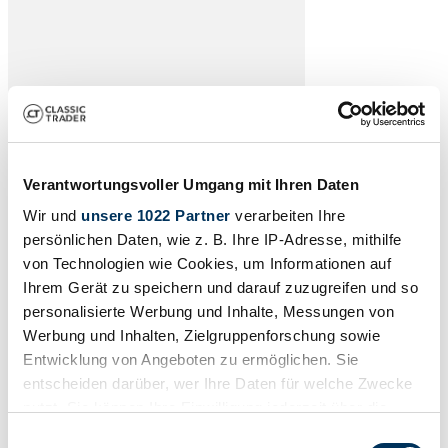
Verantwortungsvoller Umgang mit Ihren Daten
Wir und
unsere 1022 Partner
verarbeiten Ihre
Laden…
persönlichen Daten, wie z. B. Ihre IP-Adresse, mithilfe
von Technologien wie Cookies, um Informationen auf
Ihrem Gerät zu speichern und darauf zuzugreifen und so
personalisierte Werbung und Inhalte, Messungen von
Weitere Oldtimer-Garage
Werbung und Inhalten, Zielgruppenforschung sowie
Entwicklung von Angeboten zu ermöglichen. Sie
Anzing
>
entscheiden darüber, wer Ihre Daten für welche Zwecke
Berlin
>
nutzt. Sie können Ihre Einwilligung jederzeit über die
Darmstadt
>
Dreieich
>
Cookie-Erklärung oder durch Klicken auf das Privacy
Einwilligungsauswahl
Dresden
>