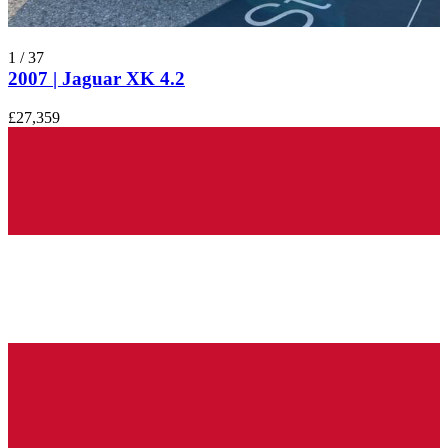
1
/
37
2007 | Jaguar XK 4.2
£27,359