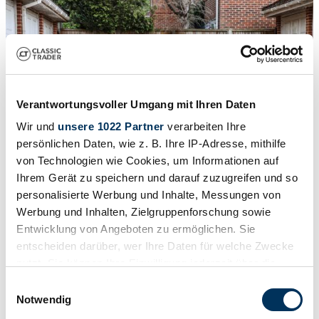
Verantwortungsvoller Umgang mit Ihren Daten
Wir und
unsere 1022 Partner
verarbeiten Ihre
persönlichen Daten, wie z. B. Ihre IP-Adresse, mithilfe
von Technologien wie Cookies, um Informationen auf
Ihrem Gerät zu speichern und darauf zuzugreifen und so
1
/
32
2008 | Jaguar XK 4.2
personalisierte Werbung und Inhalte, Messungen von
Werbung und Inhalten, Zielgruppenforschung sowie
2008 Jaguar XK 4.2 Convertible
Entwicklung von Angeboten zu ermöglichen. Sie
entscheiden darüber, wer Ihre Daten für welche Zwecke
Auction vehicle
nutzt. Sie können Ihre Einwilligung jederzeit über die
Cookie-Erklärung oder durch Klicken auf das Privacy
Einwilligungsauswahl
Trigger Symbol ändern oder widerrufen
Notwendig