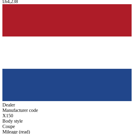
£64,238
Dealer
Manufacturer code
X150
Body style
Coupe
Mileage (read)