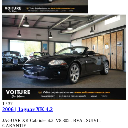
1
/
37
2006 | Jaguar XK 4.2
JAGUAR XK Cabriolet 4.2i V8 305 - BVA - SUIVI -
GARANTIE