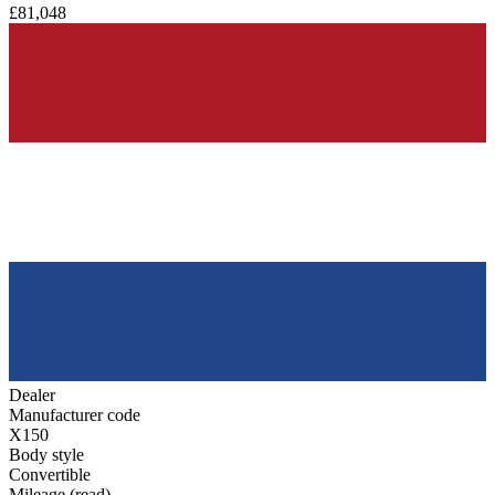
£81,048
Dealer
Manufacturer code
X150
Body style
Convertible
Mileage (read)