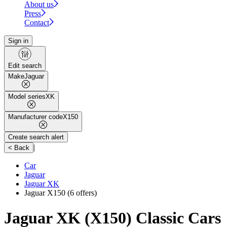
About us
Press
Contact
Sign in
Edit search
Make
Jaguar
Model series
XK
Manufacturer code
X150
Create search alert
|
< Back
Car
Jaguar
Jaguar XK
Jaguar X150
(6 offers)
Jaguar XK (X150) Classic Cars