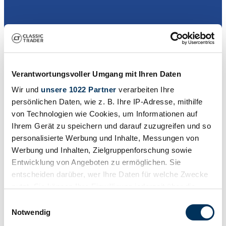
Dealer
Verantwortungsvoller Umgang mit Ihren Daten
Wir und
unsere 1022 Partner
verarbeiten Ihre
persönlichen Daten, wie z. B. Ihre IP-Adresse, mithilfe
von Technologien wie Cookies, um Informationen auf
Ihrem Gerät zu speichern und darauf zuzugreifen und so
personalisierte Werbung und Inhalte, Messungen von
Werbung und Inhalten, Zielgruppenforschung sowie
Entwicklung von Angeboten zu ermöglichen. Sie
entscheiden darüber, wer Ihre Daten für welche Zwecke
nutzt. Sie können Ihre Einwilligung jederzeit über die
Cookie-Erklärung oder durch Klicken auf das Privacy
Einwilligungsauswahl
Trigger Symbol ändern oder widerrufen
Notwendig
Dealer