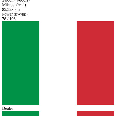
Saloon (4-doors)
Mileage (read)
85,523 km
Power (kW/hp)
78 / 106
Dealer