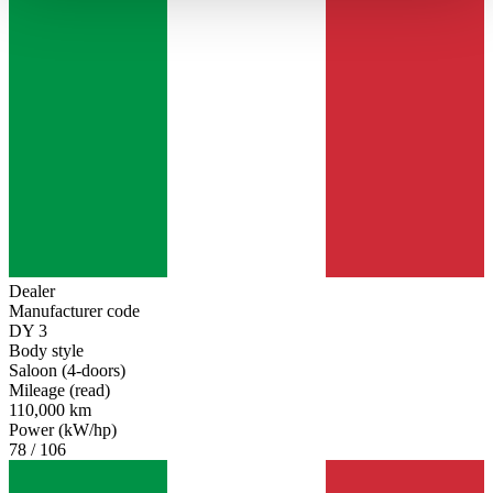
haben oder die sie im Rahmen Ihrer Nutzung der Dienste
gesammelt haben.
Datenschutzerklärung
Dealer
Manufacturer code
DY 3
Body style
Saloon (4-doors)
Mileage (read)
110,000 km
Power (kW/hp)
78 / 106