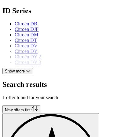
ID Series
Citroën DB
Citroën DJF
Citroën DM
Citroën DT
Citroën DV
Citroën DY
Citroën DY 2
Citroën DY 3
Citroën DYF
Show more
Citroën ID19B
Citroën ID19F
Search results
Citroën ID20F
Citroën models
1 offer found for your search
Citroën 2 CV
New offers first
Citroën Ami 6
Citroën AX
Citroën BX
Citroën CX