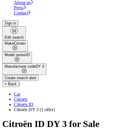
About us
Press
Contact
Sign in
Edit search
Make
Citroën
Model series
ID
Manufacturer code
DY 3
Create search alert
|
< Back
Car
Citroën
Citroën ID
Citroën DY 3
(1 offer)
Citroën ID DY 3 for Sale