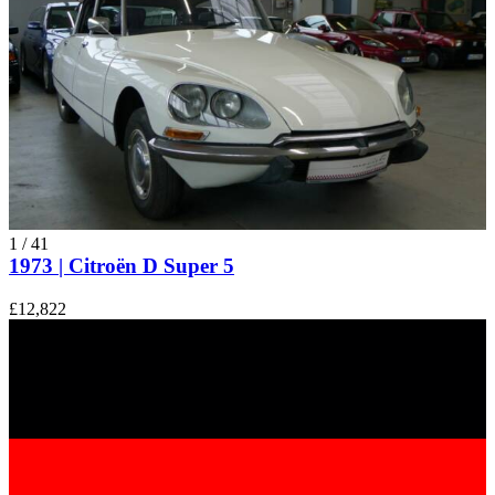
1
/
41
1973 | Citroën D Super 5
£12,822