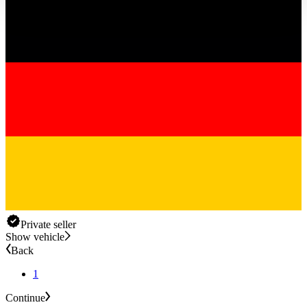
haben oder die sie im Rahmen Ihrer Nutzung der Dienste
gesammelt haben.
Datenschutzerklärung
Private seller
Show vehicle
Back
1
Continue