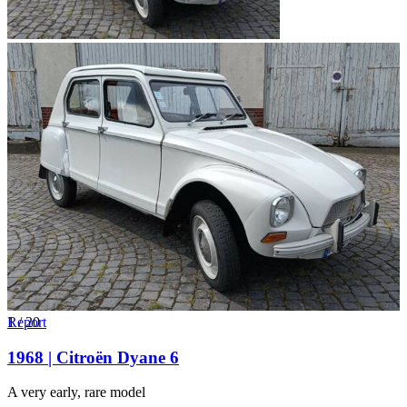
1
Report
/
20
1968 | Citroën Dyane 6
A very early, rare model