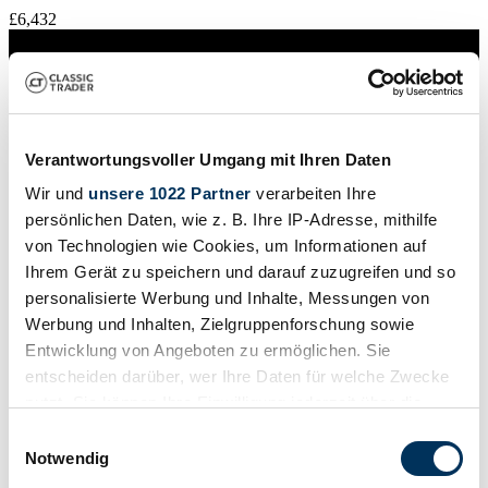
£6,432
Verantwortungsvoller Umgang mit Ihren Daten
Wir und
unsere 1022 Partner
verarbeiten Ihre
persönlichen Daten, wie z. B. Ihre IP-Adresse, mithilfe
von Technologien wie Cookies, um Informationen auf
Ihrem Gerät zu speichern und darauf zuzugreifen und so
personalisierte Werbung und Inhalte, Messungen von
Werbung und Inhalten, Zielgruppenforschung sowie
Entwicklung von Angeboten zu ermöglichen. Sie
entscheiden darüber, wer Ihre Daten für welche Zwecke
nutzt. Sie können Ihre Einwilligung jederzeit über die
Private seller
Manufacturer code
Cookie-Erklärung oder durch Klicken auf das Privacy
Einwilligungsauswahl
AYCB
Trigger Symbol ändern oder widerrufen
Notwendig
Body style
Saloon (4-doors)