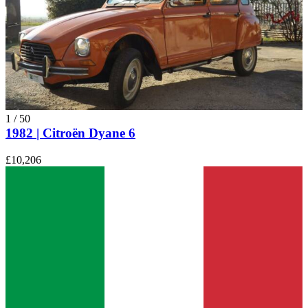
1
/
50
1982 | Citroën Dyane 6
£10,206