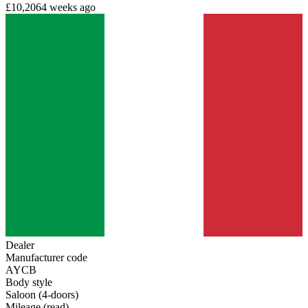
£10,206
4 weeks ago
Dealer
Manufacturer code
AYCB
Body style
Saloon (4-doors)
Mileage (read)