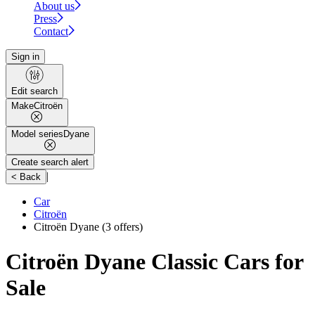
About us
Press
Contact
Sign in
Edit search
Make
Citroën
Model series
Dyane
Create search alert
|
< Back
Car
Citroën
Citroën Dyane
(3 offers)
Citroën Dyane Classic Cars for
Sale