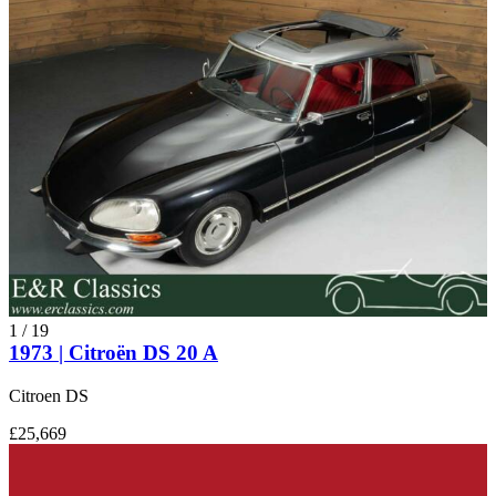
1
/
19
1973 | Citroën DS 20 A
Citroen DS
£25,669