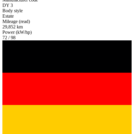
DY 3
Body style
Estate
Mileage (read)
29,852 km
Power (kW/hp)
72 / 98