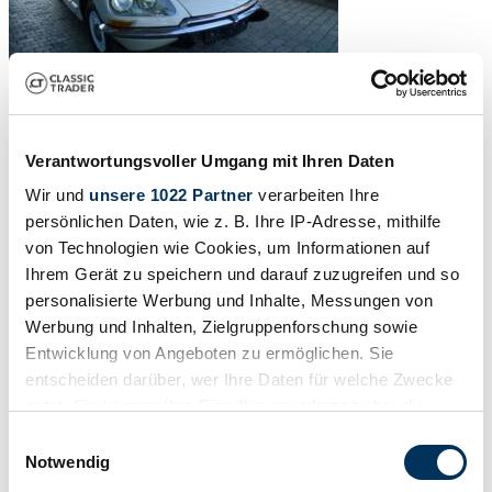
Verantwortungsvoller Umgang mit Ihren Daten
Wir und
unsere 1022 Partner
verarbeiten Ihre
persönlichen Daten, wie z. B. Ihre IP-Adresse, mithilfe
von Technologien wie Cookies, um Informationen auf
Ihrem Gerät zu speichern und darauf zuzugreifen und so
personalisierte Werbung und Inhalte, Messungen von
Werbung und Inhalten, Zielgruppenforschung sowie
Entwicklung von Angeboten zu ermöglichen. Sie
entscheiden darüber, wer Ihre Daten für welche Zwecke
nutzt. Sie können Ihre Einwilligung jederzeit über die
Cookie-Erklärung oder durch Klicken auf das Privacy
Einwilligungsauswahl
Trigger Symbol ändern oder widerrufen
Notwendig