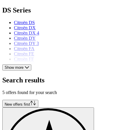
DS Series
Citroën DS
Citroën DX
Citroën DX 4
Citroën DY
Citroën DY 3
Citroën FA
Citroën FE
Citroën FF
Citroën FG
Show more
Citroën models
Search results
Citroën 2 CV
5 offers found for your search
Citroën Ami 6
Citroën AX
Citroën BX
New offers first
Citroën CX
Citroën Dyane
Citroën ID
Citroën Méhari