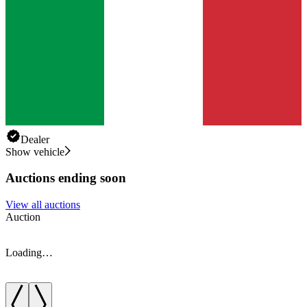
Dealer
Show vehicle
Auctions ending soon
View all auctions
Auction
A
Loading…