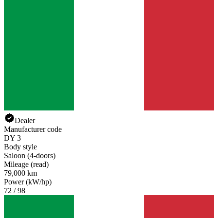
Dealer
Manufacturer code
DY 3
Body style
Saloon (4-doors)
Mileage (read)
79,000 km
Power (kW/hp)
72 / 98