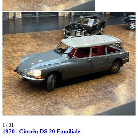
1
/
31
1970 | Citroën DS 20 Familiale