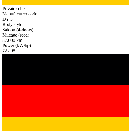
Private seller
Manufacturer code
DY 3
Body style
Saloon (4-doors)
Mileage (read)
87,000 km
Power (kW/hp)
72 / 98