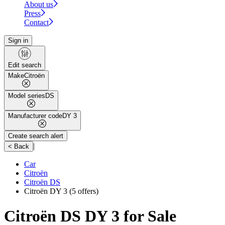
About us
Press
Contact
Sign in
Edit search
Make
Citroën
Model series
DS
Manufacturer code
DY 3
Create search alert
|
< Back
Car
Citroën
Citroën DS
Citroën DY 3
(5 offers)
Citroën DS DY 3 for Sale