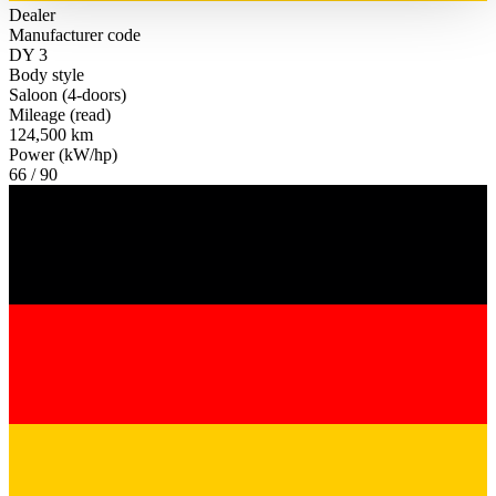
haben oder die sie im Rahmen Ihrer Nutzung der Dienste
Dealer
Manufacturer code
gesammelt haben.
Datenschutzerklärung
DY 3
Body style
Saloon (4-doors)
Mileage (read)
124,500 km
Power (kW/hp)
66 / 90