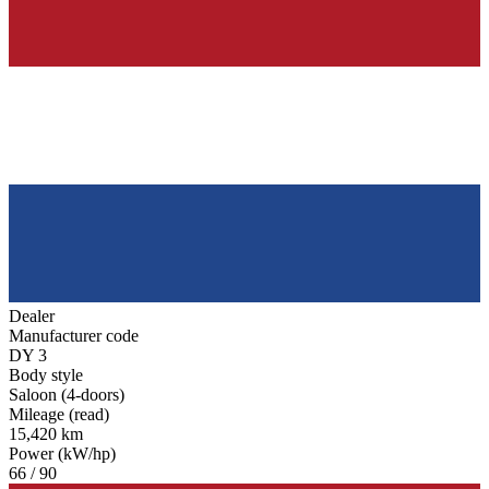
Dealer
Manufacturer code
DY 3
Body style
Saloon (4-doors)
Mileage (read)
15,420 km
Power (kW/hp)
66 / 90