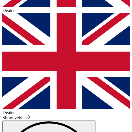
Dealer
Dealer
Show vehicle