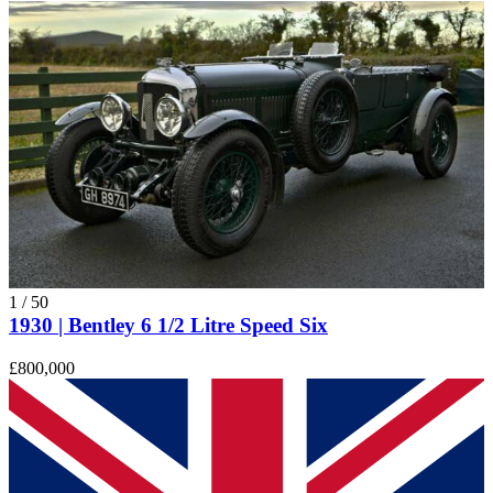
1
/
50
1930 | Bentley 6 1/2 Litre Speed Six
£800,000