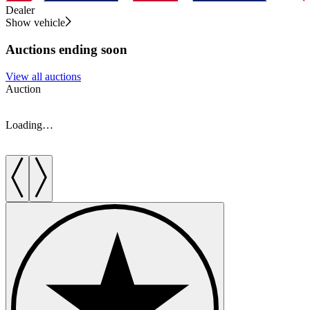
Dealer
Show vehicle
Auctions ending soon
View all auctions
Auction
A
Loading…