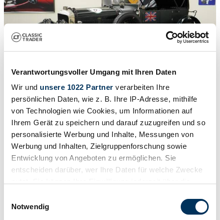
Verantwortungsvoller Umgang mit Ihren Daten
Wir und
unsere 1022 Partner
verarbeiten Ihre
persönlichen Daten, wie z. B. Ihre IP-Adresse, mithilfe
1
/
19
von Technologien wie Cookies, um Informationen auf
1929 | Bentley 6 1/2 Litre Speed Six
Ihrem Gerät zu speichern und darauf zuzugreifen und so
personalisierte Werbung und Inhalte, Messungen von
Technik für über 200.000 CHF überholt
Werbung und Inhalten, Zielgruppenforschung sowie
£321,394
Entwicklung von Angeboten zu ermöglichen. Sie
entscheiden darüber, wer Ihre Daten für welche Zwecke
nutzt. Sie können Ihre Einwilligung jederzeit über die
Cookie-Erklärung oder durch Klicken auf das Privacy
Einwilligungsauswahl
Trigger Symbol ändern oder widerrufen
Notwendig