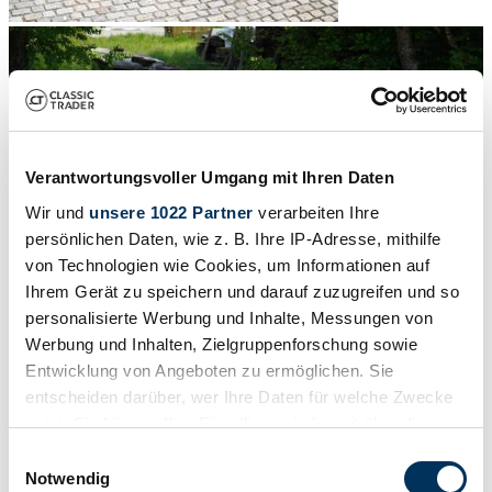
Verantwortungsvoller Umgang mit Ihren Daten
Wir und
unsere 1022 Partner
verarbeiten Ihre
persönlichen Daten, wie z. B. Ihre IP-Adresse, mithilfe
von Technologien wie Cookies, um Informationen auf
Ihrem Gerät zu speichern und darauf zuzugreifen und so
personalisierte Werbung und Inhalte, Messungen von
Werbung und Inhalten, Zielgruppenforschung sowie
Entwicklung von Angeboten zu ermöglichen. Sie
1
/
23
entscheiden darüber, wer Ihre Daten für welche Zwecke
1961 | Mercedes-Benz 190 Db
nutzt. Sie können Ihre Einwilligung jederzeit über die
Cookie-Erklärung oder durch Klicken auf das Privacy
Original condition / Only 1 owner!
Einwilligungsauswahl
Trigger Symbol ändern oder widerrufen
Notwendig
£57,891