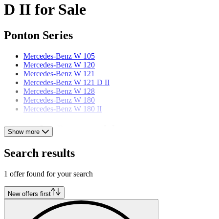
D II for Sale
Ponton Series
Mercedes-Benz W 105
Mercedes-Benz W 120
Mercedes-Benz W 121
Mercedes-Benz W 121 D II
Mercedes-Benz W 128
Mercedes-Benz W 180
Mercedes-Benz W 180 II
Mercedes-Benz models
Show more
Mercedes-Benz 123
Search results
Mercedes-Benz 170
Mercedes-Benz 190
1 offer found for your search
Mercedes-Benz 220
Mercedes-Benz 250
Mercedes-Benz 280
New offers first
Mercedes-Benz 300
Mercedes-Benz E-Class