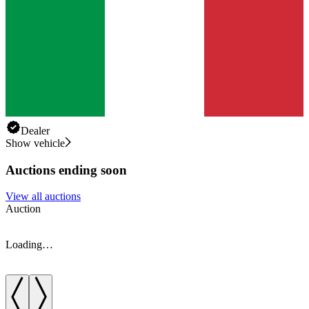
Dealer
Show vehicle
Auctions ending soon
View all auctions
Auction
A
Loading…