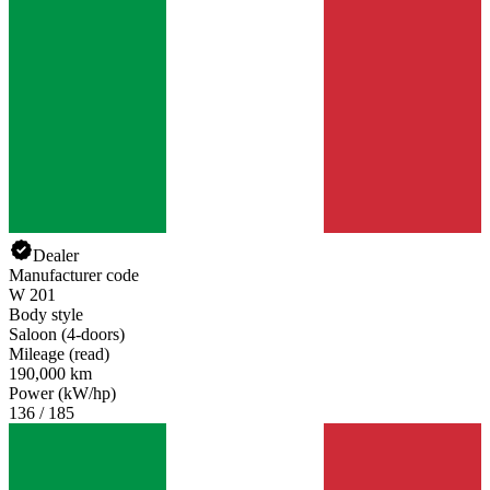
Dealer
Manufacturer code
W 201
Body style
Saloon (4-doors)
Mileage (read)
190,000 km
Power (kW/hp)
136 / 185