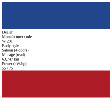
Dealer
Manufacturer code
W 201
Body style
Saloon (4-doors)
Mileage (read)
63,747 km
Power (kW/hp)
55 / 75