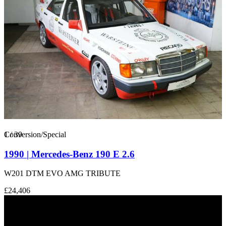
1
Conversion/Special
/
39
1990 | Mercedes-Benz 190 E 2.6
W201 DTM EVO AMG TRIBUTE
£24,406