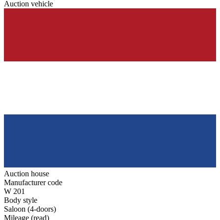
Auction vehicle
Auction house
Manufacturer code
W 201
Body style
Saloon (4-doors)
Mileage (read)