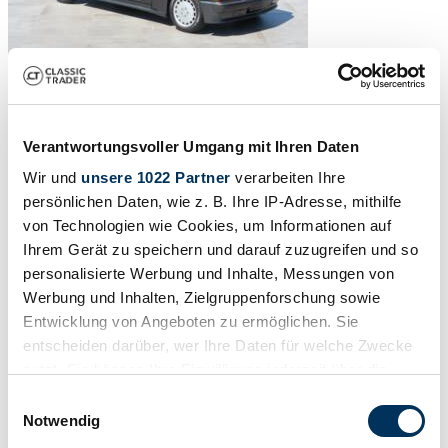
Verantwortungsvoller Umgang mit Ihren Daten
Wir und
unsere 1022 Partner
verarbeiten Ihre
persönlichen Daten, wie z. B. Ihre IP-Adresse, mithilfe
von Technologien wie Cookies, um Informationen auf
Ihrem Gerät zu speichern und darauf zuzugreifen und so
personalisierte Werbung und Inhalte, Messungen von
Werbung und Inhalten, Zielgruppenforschung sowie
Entwicklung von Angeboten zu ermöglichen. Sie
entscheiden darüber, wer Ihre Daten für welche Zwecke
nutzt. Sie können Ihre Einwilligung jederzeit über die
Cookie-Erklärung oder durch Klicken auf das Privacy
1
/
50
Einwilligungsauswahl
1986 | Mercedes-Benz 190 E 2.3-16
Trigger Symbol ändern oder widerrufen
Notwendig