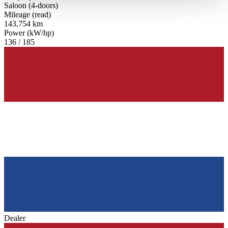
haben oder die sie im Rahmen Ihrer Nutzung der Dienste
Saloon (4-doors)
Mileage (read)
gesammelt haben.
Datenschutzerklärung
143,754 km
Power (kW/hp)
136 / 185
Dealer