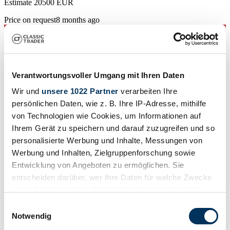
Estimate 20500 EUR
Price on request
8 months ago
Verantwortungsvoller Umgang mit Ihren Daten
Wir und
unsere 1022 Partner
verarbeiten Ihre
persönlichen Daten, wie z. B. Ihre IP-Adresse, mithilfe
von Technologien wie Cookies, um Informationen auf
Ihrem Gerät zu speichern und darauf zuzugreifen und so
personalisierte Werbung und Inhalte, Messungen von
Werbung und Inhalten, Zielgruppenforschung sowie
Entwicklung von Angeboten zu ermöglichen. Sie
entscheiden darüber, wer Ihre Daten für welche Zwecke
nutzt. Sie können Ihre Einwilligung jederzeit über die
Dealer
Cookie-Erklärung oder durch Klicken auf das Privacy
Einwilligungsauswahl
Body style
Trigger Symbol ändern oder widerrufen
Notwendig
Saloon
Mileage (read)