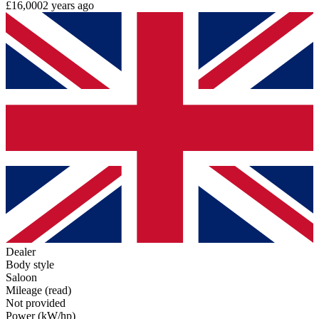
£16,000
2 years ago
Dealer
Body style
Saloon
Mileage (read)
Not provided
Power (kW/hp)