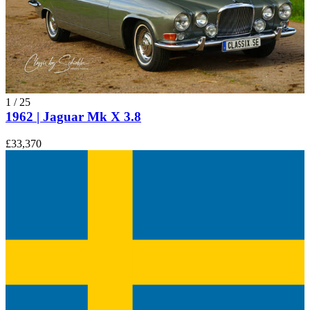
1
/
25
1962 | Jaguar Mk X 3.8
£33,370