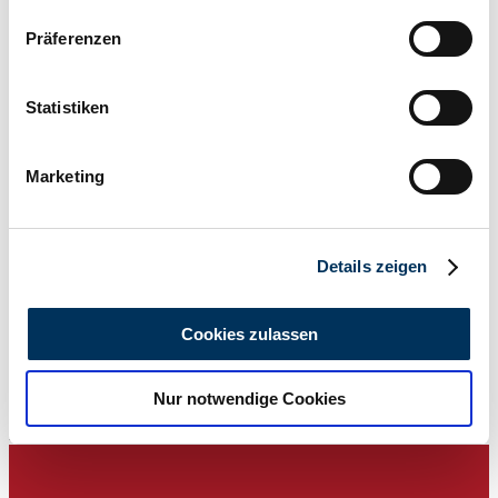
Not provided
Wenn Sie es erlauben, würden wir auch gerne:
Power (kW/hp)
Präferenzen
195 / 265
Informationen über Ihre geografische Lage
erfassen, welche bis auf einige Meter genau sein
können
Statistiken
Ihr Gerät durch aktives Scannen nach
bestimmten Merkmalen (Fingerprinting) identifizieren
Marketing
Erfahren Sie mehr darüber, wie Ihre persönlichen Daten
verarbeitet werden, und legen Sie Ihre Präferenzen im
Abschnitt Einzelheiten
fest.
Details zeigen
Wir verwenden Cookies, um Inhalte und Anzeigen zu
personalisieren, Funktionen für soziale Medien anbieten
Cookies zulassen
zu können und die Zugriffe auf unsere Website zu
analysieren. Außerdem geben wir Informationen zu Ihrer
Nur notwendige Cookies
Verwendung unserer Website an unsere Partner für
soziale Medien, Werbung und Analysen weiter. Unsere
Dealer
Partner führen diese Informationen möglicherweise mit
weiteren Daten zusammen, die Sie ihnen bereitgestellt