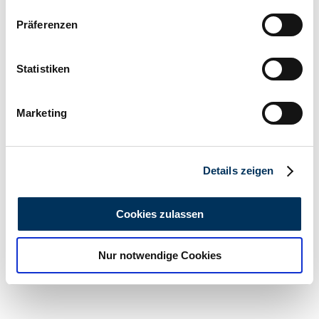
Wenn Sie es erlauben, würden wir auch gerne:
Präferenzen
Informationen über Ihre geografische Lage
erfassen, welche bis auf einige Meter genau sein
können
Statistiken
Ihr Gerät durch aktives Scannen nach
1
/
8
bestimmten Merkmalen (Fingerprinting) identifizieren
1992 | FIAT Panda 4x4
Marketing
Erfahren Sie mehr darüber, wie Ihre persönlichen Daten
Fiat Panda 4x4 | 1992 | Route 66 Auctions - For sale by auction.
verarbeitet werden, und legen Sie Ihre Präferenzen im
Estimate 7500 EUR
Abschnitt Einzelheiten
fest.
Auction vehicle
Details zeigen
Wir verwenden Cookies, um Inhalte und Anzeigen zu
personalisieren, Funktionen für soziale Medien anbieten
Cookies zulassen
zu können und die Zugriffe auf unsere Website zu
analysieren. Außerdem geben wir Informationen zu Ihrer
Nur notwendige Cookies
Verwendung unserer Website an unsere Partner für
soziale Medien, Werbung und Analysen weiter. Unsere
Partner führen diese Informationen möglicherweise mit
weiteren Daten zusammen, die Sie ihnen bereitgestellt