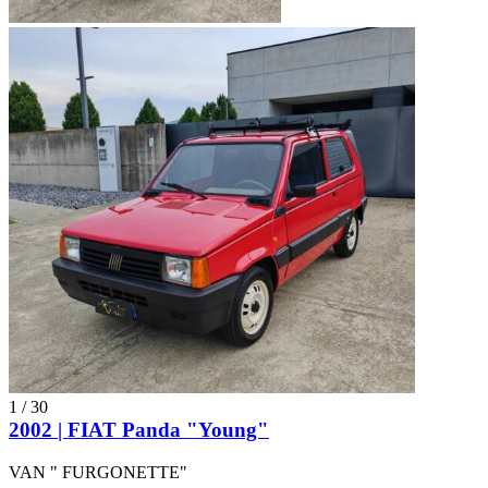
1
/
30
2002 | FIAT Panda "Young"
VAN " FURGONETTE"