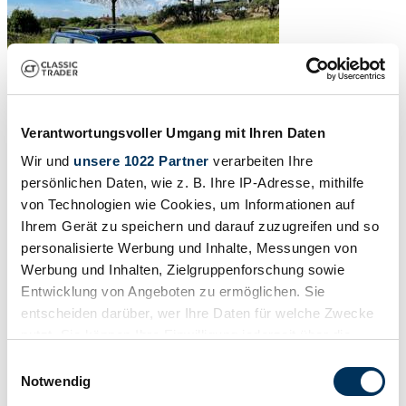
Verantwortungsvoller Umgang mit Ihren Daten
Wir und
unsere 1022 Partner
verarbeiten Ihre
persönlichen Daten, wie z. B. Ihre IP-Adresse, mithilfe
von Technologien wie Cookies, um Informationen auf
Ihrem Gerät zu speichern und darauf zuzugreifen und so
personalisierte Werbung und Inhalte, Messungen von
Werbung und Inhalten, Zielgruppenforschung sowie
Entwicklung von Angeboten zu ermöglichen. Sie
entscheiden darüber, wer Ihre Daten für welche Zwecke
nutzt. Sie können Ihre Einwilligung jederzeit über die
Cookie-Erklärung oder durch Klicken auf das Privacy
Einwilligungsauswahl
Trigger Symbol ändern oder widerrufen
Notwendig