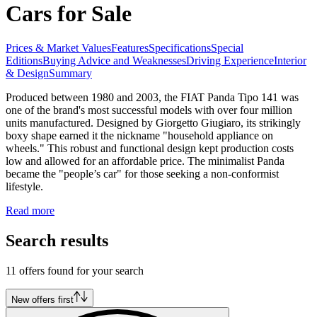
Cars for Sale
Prices & Market Values
Features
Specifications
Special
Editions
Buying Advice and Weaknesses
Driving Experience
Interior
& Design
Summary
Produced between 1980 and 2003, the FIAT Panda Tipo 141 was
one of the brand's most successful models with over four million
units manufactured. Designed by Giorgetto Giugiaro, its strikingly
boxy shape earned it the nickname "household appliance on
wheels." This robust and functional design kept production costs
low and allowed for an affordable price. The minimalist Panda
became the "people’s car" for those seeking a non-conformist
lifestyle.
Read more
Search results
11 offers found for your search
New offers first