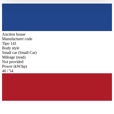
haben oder die sie im Rahmen Ihrer Nutzung der Dienste
gesammelt haben.
Datenschutzerklärung
Auction house
Manufacturer code
Tipo 141
Body style
Small car (Small Car)
Mileage (read)
Not provided
Power (kW/hp)
40 / 54