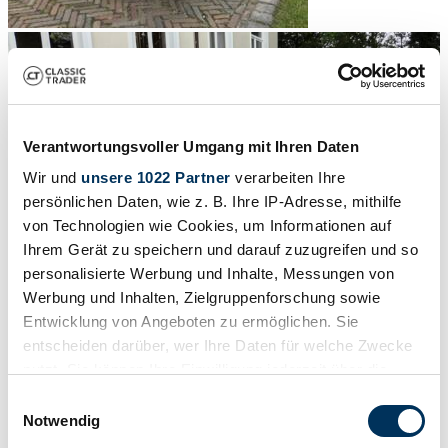
Verantwortungsvoller Umgang mit Ihren Daten
Wir und
unsere 1022 Partner
verarbeiten Ihre
persönlichen Daten, wie z. B. Ihre IP-Adresse, mithilfe
von Technologien wie Cookies, um Informationen auf
Ihrem Gerät zu speichern und darauf zuzugreifen und so
personalisierte Werbung und Inhalte, Messungen von
Werbung und Inhalten, Zielgruppenforschung sowie
Entwicklung von Angeboten zu ermöglichen. Sie
1
/
8
entscheiden darüber, wer Ihre Daten für welche Zwecke
1965 | FIAT 850 Coupe
nutzt. Sie können Ihre Einwilligung jederzeit über die
Cookie-Erklärung oder durch Klicken auf das Privacy
Einwilligungsauswahl
Fiat 850 Coupe | 1965 | Route 66 Auctions - For sale by auction.
Trigger Symbol ändern oder widerrufen
Notwendig
Estimate 7500 EUR