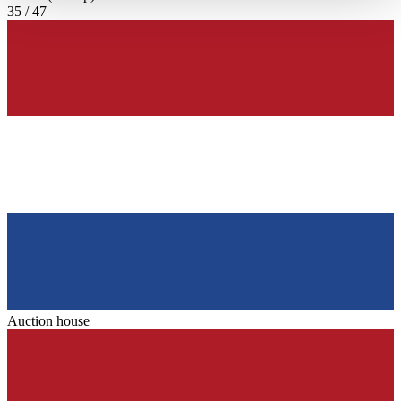
haben oder die sie im Rahmen Ihrer Nutzung der Dienste
35 / 47
gesammelt haben.
Datenschutzerklärung
Auction house