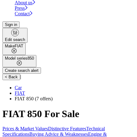
About us
Press
Contact
Sign in
Edit search
Make
FIAT
Model series
850
Create search alert
|
< Back
Car
FIAT
FIAT 850
(7 offers)
FIAT 850 For Sale
Prices & Market Values
Distinctive Features
Technical
Specifications
Buying Advice & Weaknesses
Engine &