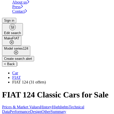
About us
Press
Contact
Sign in
Edit search
Make
FIAT
Model series
124
Create search alert
|
< Back
Car
FIAT
FIAT 124
(31 offers)
FIAT 124 Classic Cars for Sale
Prices & Market Values
History
Highlights
Technical
Data
Performance
Design
Other
Summary