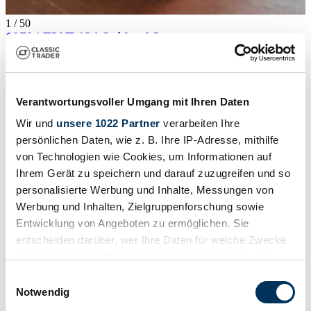
1
/
50
1970 | FIAT 124 Spider AS
£17,753
Verantwortungsvoller Umgang mit Ihren Daten
Wir und
unsere 1022 Partner
verarbeiten Ihre
persönlichen Daten, wie z. B. Ihre IP-Adresse, mithilfe
von Technologien wie Cookies, um Informationen auf
Ihrem Gerät zu speichern und darauf zuzugreifen und so
personalisierte Werbung und Inhalte, Messungen von
Werbung und Inhalten, Zielgruppenforschung sowie
Entwicklung von Angeboten zu ermöglichen. Sie
entscheiden darüber, wer Ihre Daten für welche Zwecke
nutzt. Sie können Ihre Einwilligung jederzeit über die
Cookie-Erklärung oder durch Klicken auf das Privacy
Einwilligungsauswahl
Trigger Symbol ändern oder widerrufen
Notwendig
Dealer