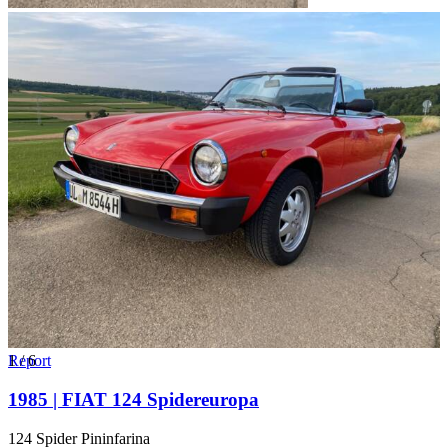
1
Report
/
6
1985 | FIAT 124 Spidereuropa
124 Spider Pininfarina