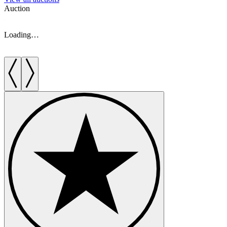
Auction
A
Loading…