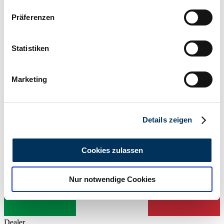
Body style
Wenn Sie es erlauben, würden wir auch gerne:
Convertible
Präferenzen
Mileage (read)
Informationen über Ihre geografische Lage
52,400 km
erfassen, welche bis auf einige Meter genau sein
Power (kW/hp)
können
Statistiken
66 / 90
Ihr Gerät durch aktives Scannen nach
bestimmten Merkmalen (Fingerprinting) identifizieren
Marketing
Erfahren Sie mehr darüber, wie Ihre persönlichen Daten
verarbeitet werden, und legen Sie Ihre Präferenzen im
Abschnitt Einzelheiten
fest.
Details zeigen
Wir verwenden Cookies, um Inhalte und Anzeigen zu
personalisieren, Funktionen für soziale Medien anbieten
Cookies zulassen
zu können und die Zugriffe auf unsere Website zu
analysieren. Außerdem geben wir Informationen zu Ihrer
Nur notwendige Cookies
Verwendung unserer Website an unsere Partner für
soziale Medien, Werbung und Analysen weiter. Unsere
Partner führen diese Informationen möglicherweise mit
weiteren Daten zusammen, die Sie ihnen bereitgestellt
Dealer