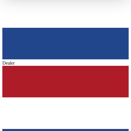
haben oder die sie im Rahmen Ihrer Nutzung der Dienste
gesammelt haben.
Datenschutzerklärung
Dealer