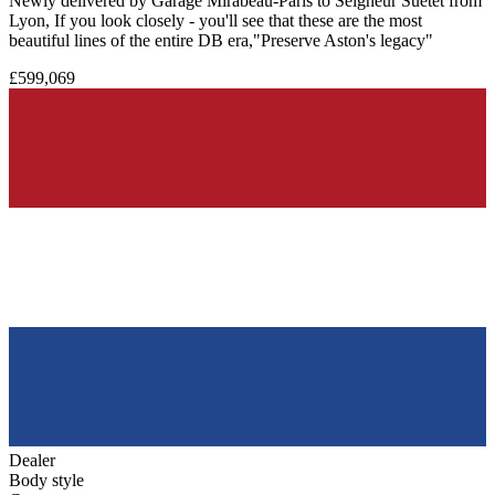
Newly delivered by Garage Mirabeau-Paris to Seigneur Suetet from
Lyon, If you look closely - you'll see that these are the most
beautiful lines of the entire DB era,"Preserve Aston's legacy"
£599,069
Dealer
Body style