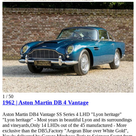
1
/
50
1962 | Aston Martin DB 4 Vantage
Aston Martin DB4 Vantage SS Series 4 LHD "Lyon heritage"
"Lyon heritage" - Most years in beautiful Lyon and its surroundings
and vineyards,Only 14 LHDs out of the 45 manufactured - More
exclusive than the DB5,Factory "Aegean Blue over White Gold",