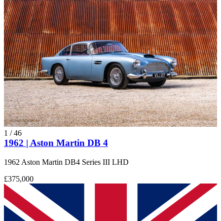
1
/
46
1962 | Aston Martin DB 4
1962 Aston Martin DB4 Series III LHD
£375,000