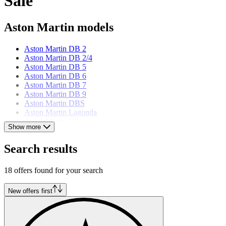
Sale
Aston Martin models
Aston Martin DB 2
Aston Martin DB 2/4
Aston Martin DB 5
Aston Martin DB 6
Aston Martin DB 7
Aston Martin DB 9
Aston Martin DBS
Aston Martin Lagonda
Aston Martin V8
Show more
Aston Martin Vanquish
Aston Martin Vantage
Search results
Aston Martin Virage
18 offers found for your search
New offers first