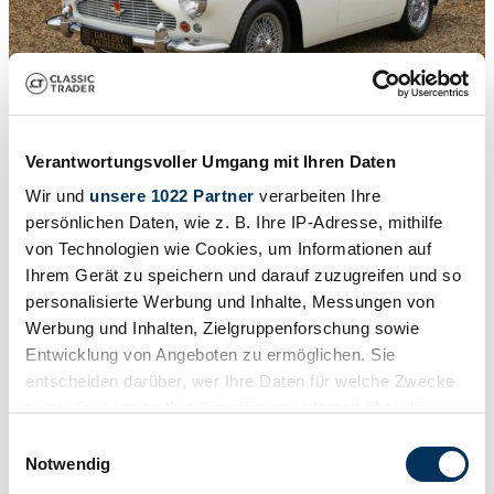
1
/
50
Verantwortungsvoller Umgang mit Ihren Daten
1961 | Aston Martin DB 4
Wir und
unsere 1022 Partner
verarbeiten Ihre
Aston Martin DB4 Series 3 PRICE REDUCTION! Fully restored
persönlichen Daten, wie z. B. Ihre IP-Adresse, mithilfe
by Aston Martin Works Service in the UK, Extensive restoration
report with photos, Original left-hand drive model, Executed in
von Technologien wie Cookies, um Informationen auf
Dover White over Magnolia with Oxblood piping, Fitted with the
Ihrem Gerät zu speichern und darauf zuzugreifen und so
high-performance ‘Special Series’ engine by AM-Works, One of 60
personalisierte Werbung und Inhalte, Messungen von
LHD Series 3 manufac
Werbung und Inhalten, Zielgruppenforschung sowie
£316,902
Entwicklung von Angeboten zu ermöglichen. Sie
entscheiden darüber, wer Ihre Daten für welche Zwecke
nutzt. Sie können Ihre Einwilligung jederzeit über die
Cookie-Erklärung oder durch Klicken auf das Privacy
Einwilligungsauswahl
Trigger Symbol ändern oder widerrufen
Notwendig