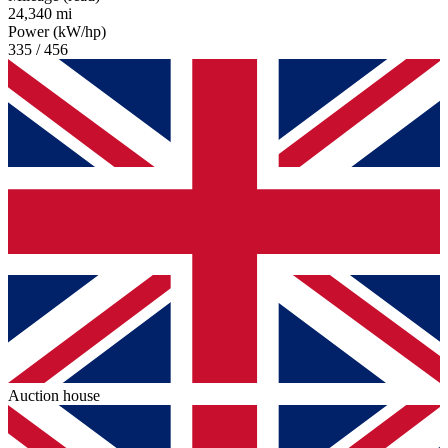
24,340 mi
Power (kW/hp)
335 / 456
Auction house