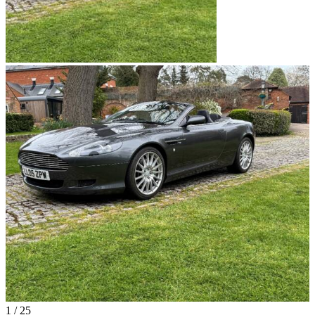
1
/
25