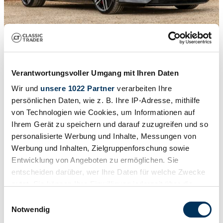
1
/
51
Verantwortungsvoller Umgang mit Ihren Daten
2016 | Aston Martin DB 9 GT Volante
Wir und
unsere 1022 Partner
verarbeiten Ihre
Aston Martin DB9 GT Volante
persönlichen Daten, wie z. B. Ihre IP-Adresse, mithilfe
£86,950
von Technologien wie Cookies, um Informationen auf
Ihrem Gerät zu speichern und darauf zuzugreifen und so
personalisierte Werbung und Inhalte, Messungen von
Werbung und Inhalten, Zielgruppenforschung sowie
Entwicklung von Angeboten zu ermöglichen. Sie
entscheiden darüber, wer Ihre Daten für welche Zwecke
nutzt. Sie können Ihre Einwilligung jederzeit über die
Cookie-Erklärung oder durch Klicken auf das Privacy
Einwilligungsauswahl
Trigger Symbol ändern oder widerrufen
Notwendig