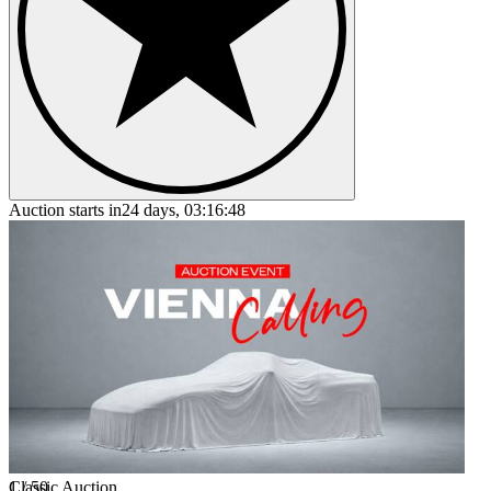
Auction starts in
24 days, 03:16:48
1
Classic Auction
/
50