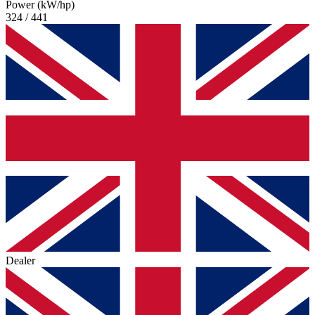
Power (kW/hp)
324 / 441
Dealer