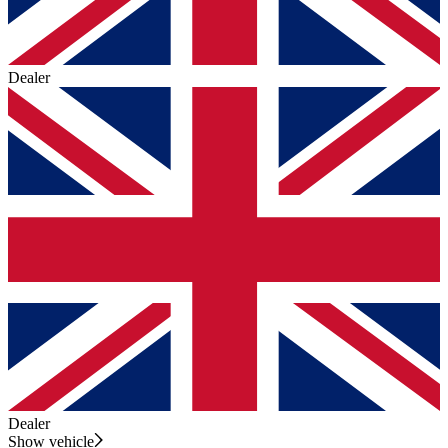
Dealer
Dealer
Show vehicle