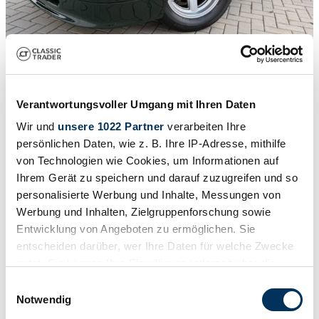
1
/
51
1993 | Aston Martin Virage Volante
Verantwortungsvoller Umgang mit Ihren Daten
5,4L V8 1/122 Last Hand Made Aston Martin
Wir und
unsere 1022 Partner
verarbeiten Ihre
persönlichen Daten, wie z. B. Ihre IP-Adresse, mithilfe
£76,760
von Technologien wie Cookies, um Informationen auf
VAT is reclaimable
Ihrem Gerät zu speichern und darauf zuzugreifen und so
personalisierte Werbung und Inhalte, Messungen von
Werbung und Inhalten, Zielgruppenforschung sowie
Entwicklung von Angeboten zu ermöglichen. Sie
entscheiden darüber, wer Ihre Daten für welche Zwecke
nutzt. Sie können Ihre Einwilligung jederzeit über die
Cookie-Erklärung oder durch Klicken auf das Privacy
Einwilligungsauswahl
Trigger Symbol ändern oder widerrufen
Notwendig