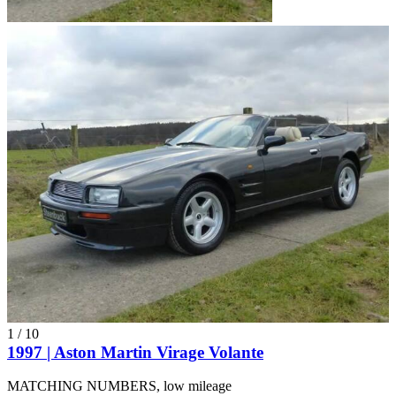
1
/
10
1997 | Aston Martin Virage Volante
MATCHING NUMBERS, low mileage