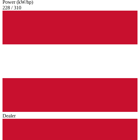
Power (kW/hp)
228 / 310
Dealer