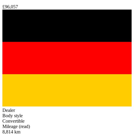
£96,057
Dealer
Body style
Convertible
Mileage (read)
8,814 km