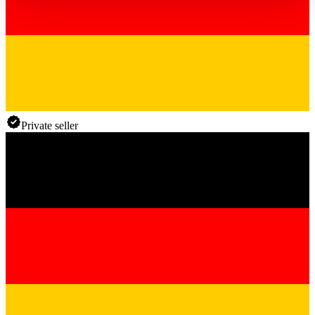
haben oder die sie im Rahmen Ihrer Nutzung der Dienste
gesammelt haben.
Datenschutzerklärung
Private seller