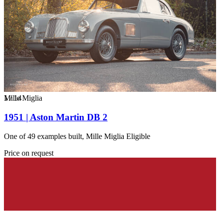
1
Mille Miglia
/
14
1951 | Aston Martin DB 2
One of 49 examples built, Mille Miglia Eligible
Price on request