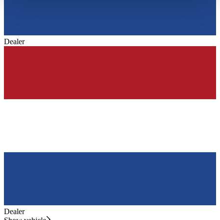
haben oder die sie im Rahmen Ihrer Nutzung der Dienste
gesammelt haben.
Datenschutzerklärung
Dealer
Dealer