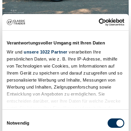
1
Mille Miglia
/
20
1951 | Aston Martin DB 2
Verantwortungsvoller Umgang mit Ihren Daten
An exceptionally rare motorcar, 1 of 49 examples produced
Wir und
unsere 1022 Partner
verarbeiten Ihre
£286,643
persönlichen Daten, wie z. B. Ihre IP-Adresse, mithilfe
von Technologien wie Cookies, um Informationen auf
Ihrem Gerät zu speichern und darauf zuzugreifen und so
personalisierte Werbung und Inhalte, Messungen von
Werbung und Inhalten, Zielgruppenforschung sowie
Entwicklung von Angeboten zu ermöglichen. Sie
entscheiden darüber, wer Ihre Daten für welche Zwecke
nutzt. Sie können Ihre Einwilligung jederzeit über die
Cookie-Erklärung oder durch Klicken auf das Privacy
Einwilligungsauswahl
Trigger Symbol ändern oder widerrufen
Notwendig