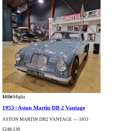
1
Mille Miglia
/
16
1953 | Aston Martin DB 2 Vantage
ASTON MARTIN DB2 VANTAGE — 1953
£248,139