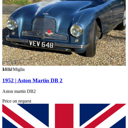
1
Mille Miglia
/
12
1952 | Aston Martin DB 2
Aston martin DB2
Price on request