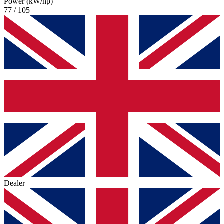
Power (kW/hp)
77 / 105
Dealer