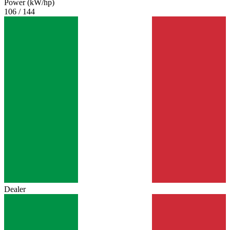
Power (kW/hp)
106 / 144
Dealer