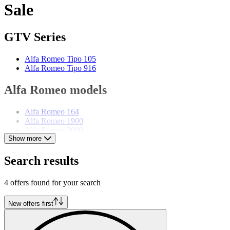
Sale
GTV Series
Alfa Romeo Tipo 105
Alfa Romeo Tipo 916
Alfa Romeo models
Alfa Romeo 164
Alfa Romeo 1900
Alfa Romeo 2000
Show more
Alfa Romeo 2600
Alfa Romeo 6C
Alfa Romeo 75
Search results
Alfa Romeo Alfetta
Alfa Romeo Giulia
4 offers found for your search
Alfa Romeo Giulietta
Alfa Romeo Montreal
Alfa Romeo Spider
New offers first
Alfa Romeo SZ-RZ