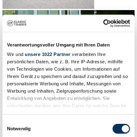
Verantwortungsvoller Umgang mit Ihren Daten
Wir und
unsere 1022 Partner
verarbeiten Ihre
persönlichen Daten, wie z. B. Ihre IP-Adresse, mithilfe
von Technologien wie Cookies, um Informationen auf
Ihrem Gerät zu speichern und darauf zuzugreifen und so
personalisierte Werbung und Inhalte, Messungen von
Werbung und Inhalten, Zielgruppenforschung sowie
Entwicklung von Angeboten zu ermöglichen. Sie
entscheiden darüber, wer Ihre Daten für welche Zwecke
nutzt. Sie können Ihre Einwilligung jederzeit über die
Cookie-Erklärung oder durch Klicken auf das Privacy
1
/
73
Einwilligungsauswahl
Trigger Symbol ändern oder widerrufen
1996 | Alfa Romeo GTV 2.0 V6 Turbo
Notwendig