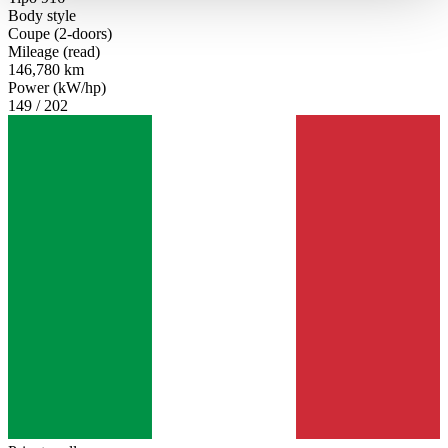
haben oder die sie im Rahmen Ihrer Nutzung der Dienste
Body style
gesammelt haben.
Datenschutzerklärung
Coupe (2-doors)
Mileage (read)
146,780 km
Power (kW/hp)
149 / 202