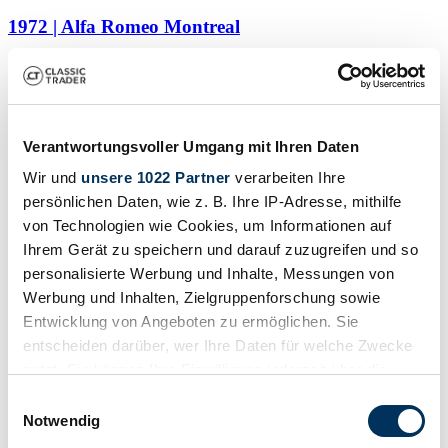
1972 | Alfa Romeo Montreal
Alfa Romeo Certificate – Matching Numbers – Documented
Restoration
£63,895
Verantwortungsvoller Umgang mit Ihren Daten
Wir und
unsere 1022 Partner
verarbeiten Ihre
persönlichen Daten, wie z. B. Ihre IP-Adresse, mithilfe
von Technologien wie Cookies, um Informationen auf
Ihrem Gerät zu speichern und darauf zuzugreifen und so
personalisierte Werbung und Inhalte, Messungen von
Werbung und Inhalten, Zielgruppenforschung sowie
Entwicklung von Angeboten zu ermöglichen. Sie
entscheiden darüber, wer Ihre Daten für welche Zwecke
nutzt. Sie können Ihre Einwilligung jederzeit über die
Cookie-Erklärung oder durch Klicken auf das Privacy
Einwilligungsauswahl
Trigger Symbol ändern oder widerrufen
Notwendig