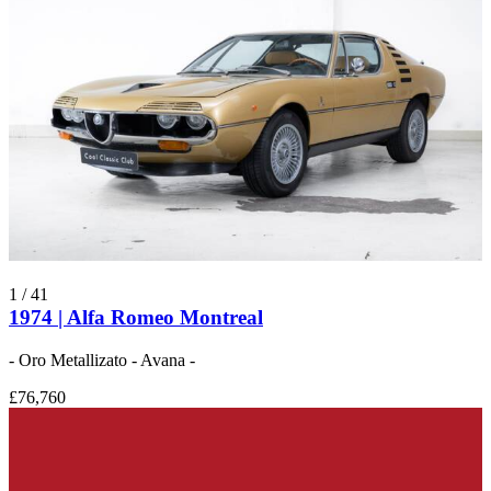
1
/
41
1974 | Alfa Romeo Montreal
- Oro Metallizato - Avana -
£76,760