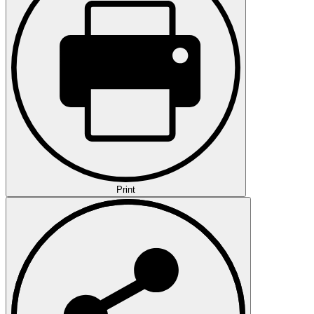
Print