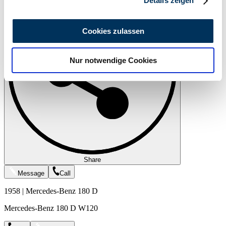
Details zeigen
Wir verwenden Cookies, um Inhalte und Anzeigen zu
personalisieren, Funktionen für soziale Medien anbieten
Cookies zulassen
zu können und die Zugriffe auf unsere Website zu
analysieren. Außerdem geben wir Informationen zu Ihrer
Nur notwendige Cookies
Verwendung unserer Website an unsere Partner für
soziale Medien, Werbung und Analysen weiter. Unsere
Partner führen diese Informationen möglicherweise mit
weiteren Daten zusammen, die Sie ihnen bereitgestellt
haben oder die sie im Rahmen Ihrer Nutzung der Dienste
gesammelt haben.
Datenschutzerklärung
Share
Message
Call
1958 | Mercedes-Benz 180 D
Mercedes-Benz 180 D W120