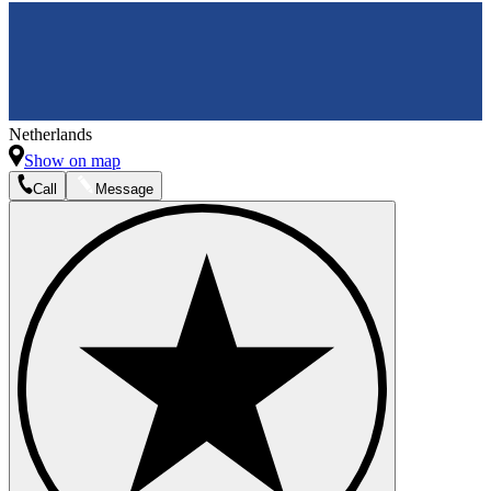
Netherlands
Show on map
Call
Message