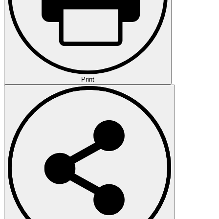
Print