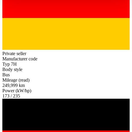
haben oder die sie im Rahmen Ihrer Nutzung der Dienste
gesammelt haben.
Datenschutzerklärung
Private seller
Manufacturer code
Typ 7H
Body style
Bus
Mileage (read)
249,999 km
Power (kW/hp)
173 / 235