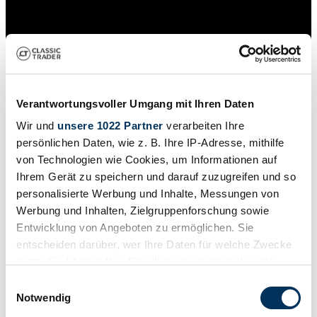
Verantwortungsvoller Umgang mit Ihren Daten
Wir und
unsere 1022 Partner
verarbeiten Ihre
persönlichen Daten, wie z. B. Ihre IP-Adresse, mithilfe
von Technologien wie Cookies, um Informationen auf
Ihrem Gerät zu speichern und darauf zuzugreifen und so
personalisierte Werbung und Inhalte, Messungen von
Werbung und Inhalten, Zielgruppenforschung sowie
Private seller
Entwicklung von Angeboten zu ermöglichen. Sie
Expired listing
entscheiden darüber, wer Ihre Daten für welche Zwecke
nutzt. Sie können Ihre Einwilligung jederzeit über die
Cookie-Erklärung oder durch Klicken auf das Privacy
Einwilligungsauswahl
Trigger Symbol ändern oder widerrufen
Notwendig