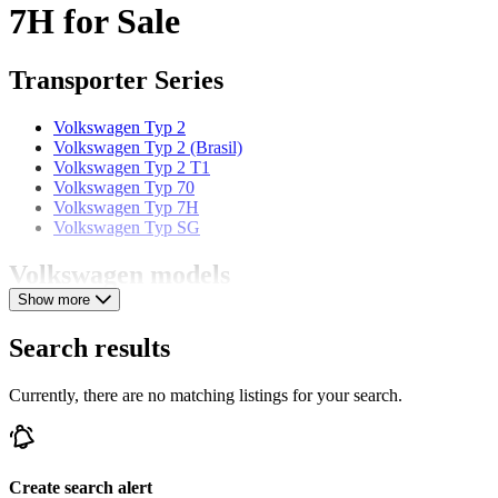
7H for Sale
Transporter Series
Volkswagen Typ 2
Volkswagen Typ 2 (Brasil)
Volkswagen Typ 2 T1
Volkswagen Typ 70
Volkswagen Typ 7H
Volkswagen Typ SG
Volkswagen models
Show more
Volkswagen Beetle
Volkswagen Beetle
Search results
Volkswagen Buggy
Volkswagen Corrado
Currently, there are no matching listings for your search.
Volkswagen Golf
Volkswagen Karmann Ghia
Volkswagen Kübel
Volkswagen New Beetle
Volkswagen Passat
Create search alert