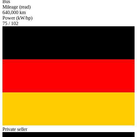
Bus
Mileage (read)
640,000 km
Power (kW/hp)
75 / 102
Private seller