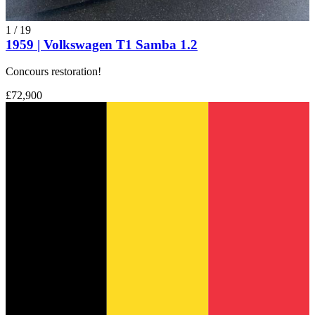
1
/
19
1959 | Volkswagen T1 Samba 1.2
Concours restoration!
£72,900