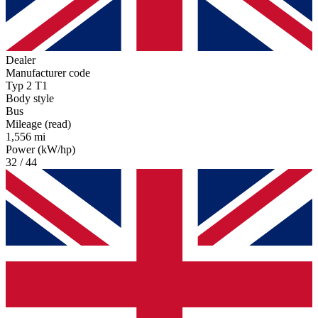
Dealer
Manufacturer code
Typ 2 T1
Body style
Bus
Mileage (read)
1,556 mi
Power (kW/hp)
32 / 44