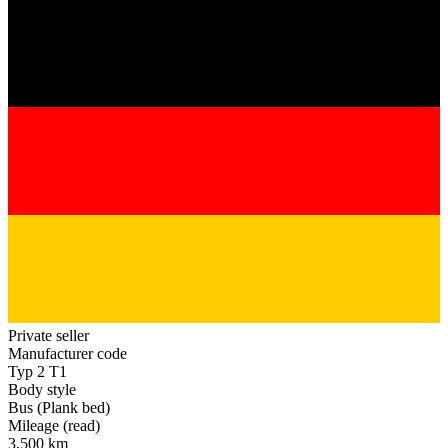
Private seller
Manufacturer code
Typ 2 T1
Body style
Bus (Plank bed)
Mileage (read)
3,500 km