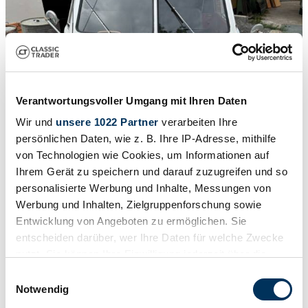
Verantwortungsvoller Umgang mit Ihren Daten
Wir und
unsere 1022 Partner
verarbeiten Ihre
persönlichen Daten, wie z. B. Ihre IP-Adresse, mithilfe
von Technologien wie Cookies, um Informationen auf
Ihrem Gerät zu speichern und darauf zuzugreifen und so
1
Report
/
10
personalisierte Werbung und Inhalte, Messungen von
Werbung und Inhalten, Zielgruppenforschung sowie
1962 | Volkswagen T1 panel van
Entwicklung von Angeboten zu ermöglichen. Sie
Baujahr 1962 – frisch TÜV, H-Kennzeichen
entscheiden darüber, wer Ihre Daten für welche Zwecke
nutzt. Sie können Ihre Einwilligung jederzeit über die
£25,721
Cookie-Erklärung oder durch Klicken auf das Privacy
Einwilligungsauswahl
Trigger Symbol ändern oder widerrufen
Notwendig