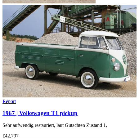
1
Report
/
11
1967 | Volkswagen T1 pickup
Sehr aufwendig restauriert, laut Gutachten Zustand 1,
£42,797