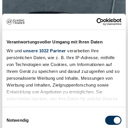
Verantwortungsvoller Umgang mit Ihren Daten
Wir und
unsere 1022 Partner
verarbeiten Ihre
persönlichen Daten, wie z. B. Ihre IP-Adresse, mithilfe
von Technologien wie Cookies, um Informationen auf
Ihrem Gerät zu speichern und darauf zuzugreifen und so
personalisierte Werbung und Inhalte, Messungen von
Werbung und Inhalten, Zielgruppenforschung sowie
Entwicklung von Angeboten zu ermöglichen. Sie
1
/
8
entscheiden darüber, wer Ihre Daten für welche Zwecke
1975 | Volkswagen Beetle 1303
nutzt. Sie können Ihre Einwilligung jederzeit über die
Cookie-Erklärung oder durch Klicken auf das Privacy
Volkswagen Beetle Cabriolet | 1975 | Route 66 Auctions - For sale
Einwilligungsauswahl
by auction. Estimate 7500 EUR
Trigger Symbol ändern oder widerrufen
Notwendig
Auction vehicle