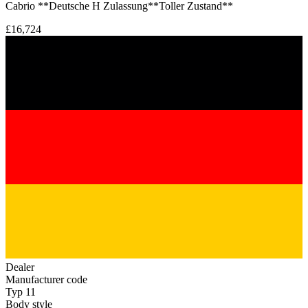
Cabrio **Deutsche H Zulassung**Toller Zustand**
£16,724
Dealer
Manufacturer code
Typ 11
Body style