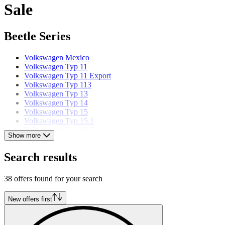
Sale
Beetle Series
Volkswagen Mexico
Volkswagen Typ 11
Volkswagen Typ 11 Export
Volkswagen Typ 113
Volkswagen Typ 13
Volkswagen Typ 14
Volkswagen Typ 15
Volkswagen Typ 15.1
Volkswagen Typ 82 E
Show more
Volkswagen models
Search results
Volkswagen Beetle
38 offers found for your search
Volkswagen Buggy
Volkswagen Corrado
Volkswagen Golf
New offers first
Volkswagen Karmann Ghia
Volkswagen Kübel