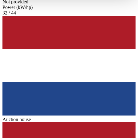
Not provided
haben oder die sie im Rahmen Ihrer Nutzung der Dienste
Power (kW/hp)
gesammelt haben.
Datenschutzerklärung
32 / 44
Auction house