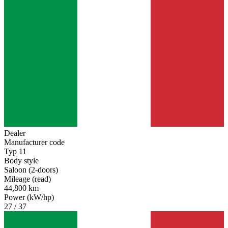
Dealer
Manufacturer code
Typ 11
Body style
Saloon (2-doors)
Mileage (read)
44,800 km
Power (kW/hp)
27 / 37