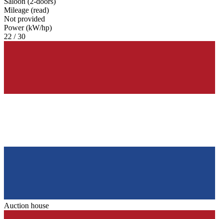
Saloon (2-doors)
Mileage (read)
Not provided
Power (kW/hp)
22 / 30
Auction house