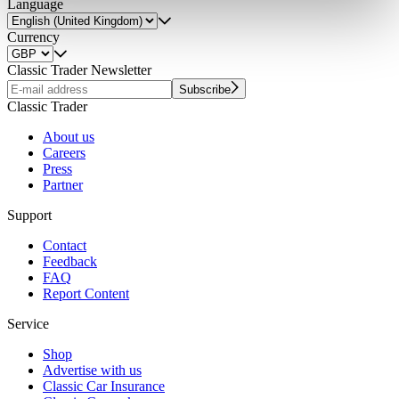
Language
weiteren Daten zusammen, die Sie ihnen bereitgestellt
Currency
haben oder die sie im Rahmen Ihrer Nutzung der Dienste
gesammelt haben.
Datenschutzerklärung
Classic Trader Newsletter
Subscribe
Classic Trader
About us
Careers
Press
Partner
Support
Contact
Feedback
FAQ
Report Content
Service
Shop
Advertise with us
Classic Car Insurance