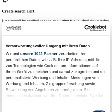
Create search alert
Let yourself be notified as soon as a listing is published that matches
your search filters.
Create search alert
Verantwortungsvoller Umgang mit Ihren Daten
Create listing
Wir und
unsere 1022 Partner
verarbeiten Ihre
persönlichen Daten, wie z. B. Ihre IP-Adresse, mithilfe
Do you have a Radford that you want to sell? Then create a listing
von Technologien wie Cookies, um Informationen auf
now.
Ihrem Gerät zu speichern und darauf zuzugreifen und so
Create listing
personalisierte Werbung und Inhalte, Messungen von
Auctions ending soon
Werbung und Inhalten, Zielgruppenforschung sowie
Entwicklung von Angeboten zu ermöglichen. Sie
View all auctions
entscheiden darüber, wer Ihre Daten für welche Zwecke
Auction
A
nutzt. Sie können Ihre Einwilligung jederzeit über die
Cookie-Erklärung oder durch Klicken auf das Privacy
Einwilligungsauswahl
Loading…