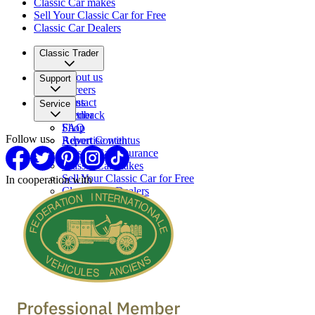
Classic Car makes
Sell Your Classic Car for Free
Classic Car Dealers
Classic Trader
About us
Support
Careers
Press
Contact
Service
Partner
Feedback
FAQ
Shop
Follow us
Report Content
Advertise with us
Classic Car Insurance
Classic Car makes
Sell Your Classic Car for Free
In cooperation with
Classic Car Dealers